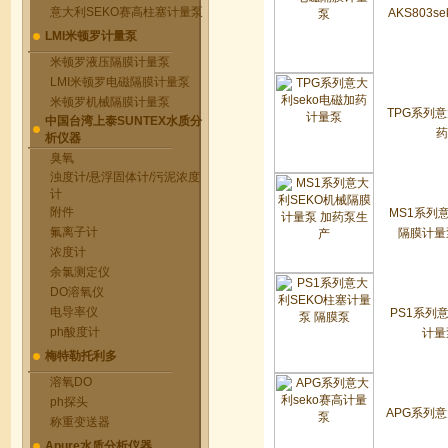
意大利SEKO赛高柱塞计量泵
AKS803
LMI米顿罗计量泵
米顿罗液压隔膜计量泵
LMI米顿罗电磁隔膜计量泵
米顿罗机械隔膜计量泵
TPG系列意
中国台湾上泰SUNTEX水质分
药
析仪器
臭氧
浊度计/悬浮固体计/污泥浓度
计
附件
MS1系列
氟离子计
隔膜计量
浓度计
余氯测定仪
DO溶氧仪
电导率仪
PS1系列
ph酸度计
计量
梅特勒托利多
溶氧DO
ph探头
APG系列意
称重变送器
Apure水质分析仪器