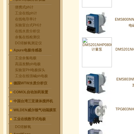
便携式ph计
工业在线ph计
在线电导率计
EMS800NN
实验室台式PH计
电
在线水质分析仪
余氯在线检测仪
DO溶解氧测定仪
DMS201N
Apure电极传感器
工业余氯电极
高温发酵ph电极
实验室PH电极探头
工业在线强碱ph电极
EMS803N
德国WTW水质分析仪
COMOL自动加药装置
中国台湾三亚液体搅拌机
TPG803N
WILDEN威尔顿气动隔膜泵
工业在线数字式电极
DO溶解氧