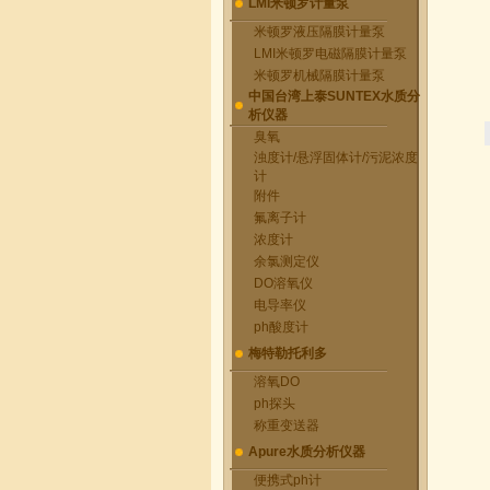
LMI米顿罗计量泵
米顿罗液压隔膜计量泵
LMI米顿罗电磁隔膜计量泵
米顿罗机械隔膜计量泵
中国台湾上泰SUNTEX水质分
析仪器
臭氧
浊度计/悬浮固体计/污泥浓度
计
附件
氟离子计
浓度计
余氯测定仪
DO溶氧仪
电导率仪
ph酸度计
梅特勒托利多
溶氧DO
ph探头
称重变送器
Apure水质分析仪器
便携式ph计