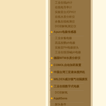
工业在线ph计
在线电导率计
实验室台式PH计
在线水质分析仪
余氯在线检测仪
DO溶解氧测定仪
Apure电极传感器
工业余氯电极
高温发酵ph电极
实验室PH电极探头
工业在线强碱ph电极
德国WTW水质分析仪
COMOL自动加药装置
中国台湾三亚液体搅拌机
WILDEN威尔顿气动隔膜泵
工业在线数字式电极
DO溶解氧
AppliSens
探头备件