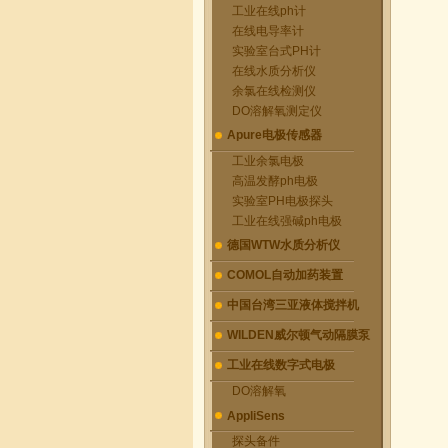
工业在线ph计
在线电导率计
实验室台式PH计
在线水质分析仪
余氯在线检测仪
DO溶解氧测定仪
Apure电极传感器
工业余氯电极
高温发酵ph电极
实验室PH电极探头
工业在线强碱ph电极
德国WTW水质分析仪
COMOL自动加药装置
中国台湾三亚液体搅拌机
WILDEN威尔顿气动隔膜泵
工业在线数字式电极
DO溶解氧
AppliSens
探头备件