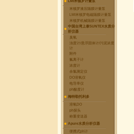
LMI米顿罗计量泵
米顿罗液压隔膜计量泵
LMI米顿罗电磁隔膜计量泵
米顿罗机械隔膜计量泵
中国台湾上泰SUNTEX水质分
析仪器
臭氧
浊度计/悬浮固体计/污泥浓度
计
附件
氟离子计
浓度计
余氯测定仪
DO溶氧仪
电导率仪
ph酸度计
梅特勒托利多
溶氧DO
ph探头
称重变送器
Apure水质分析仪器
便携式ph计