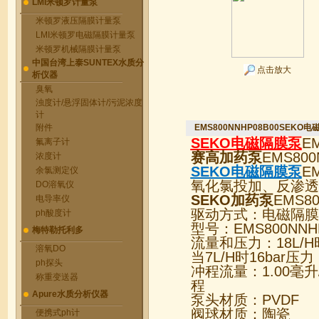
LMI米顿罗计量泵
米顿罗液压隔膜计量泵
LMI米顿罗电磁隔膜计量泵
米顿罗机械隔膜计量泵
中国台湾上泰SUNTEX水质分
点击放大
析仪器
臭氧
浊度计/悬浮固体计/污泥浓度
计
附件
EMS800NNHP08B00SEKO
SEKO电磁隔膜泵
E
氟离子计
赛高加药泵
EMS8
浓度计
SEKO电磁隔膜泵
E
余氯测定仪
氧化氯投加、反渗透
DO溶氧仪
SEKO加药泵
EMS8
电导率仪
驱动方式：电磁隔膜
ph酸度计
型号：EMS800NNHP
梅特勒托利多
流量和压力：18L/H时
溶氧DO
当7L/H时16bar压力
ph探头
冲程流量：1.00毫升/
称重变送器
程
Apure水质分析仪器
泵头材质：PVDF
阀球材质：陶瓷
便携式ph计