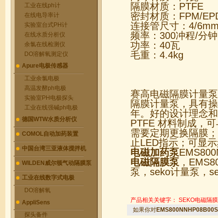
隔膜材质：PTFE
工业在线ph计
密封材质：FPM/EP
在线电导率计
连接管尺寸：4/6m
实验室台式PH计
频率：300冲程/分钟
在线水质分析仪
功率：40瓦
余氯在线检测仪
毛重：4.4kg
DO溶解氧测定仪
Apure电极传感器
工业余氯电极
高温发酵ph电极
赛高电磁隔膜计量泵E
实验室PH电极探头
隔膜计量泵，具有操
工业在线强碱ph电极
年。好的设计理念和
德国WTW水质分析仪
PTFE 材料制成
需要定期更换隔膜；
COMOL自动加药装置
止LED指示；可显
中国台湾三亚液体搅拌机
电磁加药泵
EMS8
电磁隔膜泵
，EMS8
WILDEN威尔顿气动隔膜泵
泵，seko计量泵，
工业在线数字式电极
DO溶解氧
产品相关关键字：
SEKO电磁隔
AppliSens
如果你对
EMS800NNHP08B0
探头备件