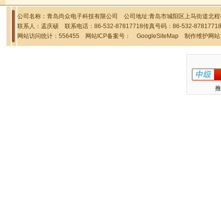
公司名称：青岛尚众电子科技有限公司 公司地址:青岛市城阳区上马街道北程社区
联系人：孟庆硕 联系电话：86-532-87817718传真号码：86-532-878177
网站访问统计：556455 网站ICP备案号：
GoogleSiteMap
制作维护网站
推