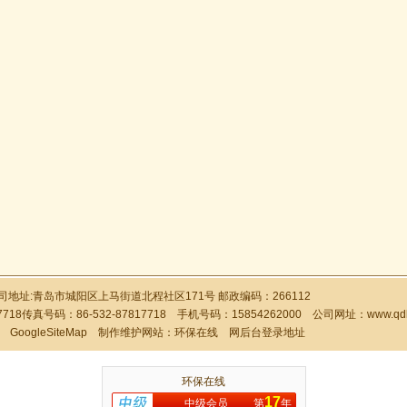
地址:青岛市城阳区上马街道北程社区171号 邮政编码：266112
718传真号码：86-532-87817718 手机号码：15854262000 公司网址：
www.qdk
号：
GoogleSiteMap
制作维护网站：
环保在线
网后台登录地址
环保在线
17
中级会员
第
年