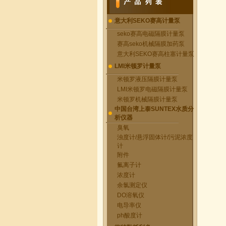
意大利SEKO赛高计量泵
seko赛高电磁隔膜计量泵
赛高seko机械隔膜加药泵
意大利SEKO赛高柱塞计量泵
LMI米顿罗计量泵
米顿罗液压隔膜计量泵
LMI米顿罗电磁隔膜计量泵
米顿罗机械隔膜计量泵
中国台湾上泰SUNTEX水质分
析仪器
臭氧
浊度计/悬浮固体计/污泥浓度
计
附件
氟离子计
浓度计
余氯测定仪
DO溶氧仪
电导率仪
ph酸度计