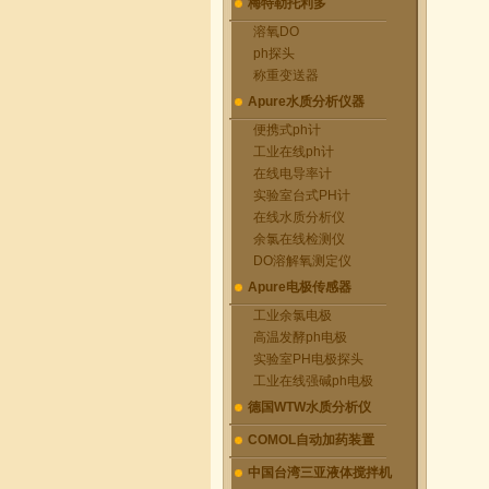
梅特勒托利多
溶氧DO
ph探头
称重变送器
Apure水质分析仪器
便携式ph计
工业在线ph计
在线电导率计
实验室台式PH计
在线水质分析仪
余氯在线检测仪
DO溶解氧测定仪
Apure电极传感器
工业余氯电极
高温发酵ph电极
实验室PH电极探头
工业在线强碱ph电极
德国WTW水质分析仪
COMOL自动加药装置
中国台湾三亚液体搅拌机