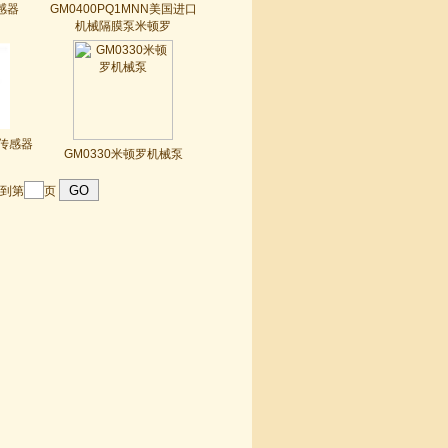
传感器
GM0400PQ1MNN美国进口
机械隔膜泵米顿罗
氧传感器
GM0330米顿罗机械泵
到第
页