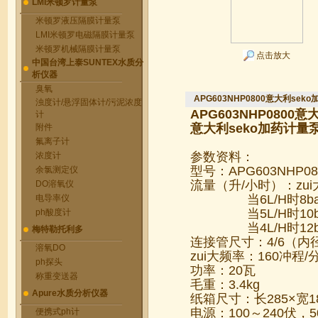
LMI米顿罗计量泵
米顿罗液压隔膜计量泵
LMI米顿罗电磁隔膜计量泵
米顿罗机械隔膜计量泵
点击放大
中国台湾上泰SUNTEX水质分
析仪器
臭氧
APG603NHP0800意大利sek
浊度计/悬浮固体计/污泥浓度
APG603NHP0800
意大
计
意大利seko加药计量
附件
氟离子计
参数资料：
浓度计
型号：APG603NHP08
余氯测定仪
流量（升/小时）：zui
DO溶氧仪
当6L/H时8bar
电导率仪
当5L/H时10bar
ph酸度计
当4L/H时12bar
梅特勒托利多
连接管尺寸：4/6（内
溶氧DO
zui大频率：160冲程/
ph探头
功率：20瓦
称重变送器
毛重：3.4kg
Apure水质分析仪器
纸箱尺寸：长285×宽18
电源：100～240伏，50
便携式ph计