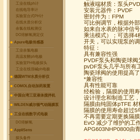
触液端材质：泵头PVD
工业在线ph计
安装元器件：PVDF
在线电导率计
密封件为：FPM
实验室台式PH计
可比例调节，根据外部
在线水质分析仪
如来自水表的脉冲信号
余氯在线检测仪
乘法模式）；可选择4种
DO溶解氧测定仪
开关，可以实现泵的调
Apure电极传感器
特征：
工业余氯电极
具有兼容性强
高温发酵ph电极
PVDF泵头和陶瓷球
实验室PH电极探头
pvDF泵头几乎与所
工业在线强碱ph电极
陶瓷球阀的使用提高了
德国WTW水质分析仪
*兼容性
具有性能可靠
COMOL自动加药装置
经检验，隔膜的使用寿
中国台湾三亚液体搅拌机
设计理念和制造工艺，
隔膜由纯固体pTFE
WILDEN威尔顿气动隔膜泵
隔膜的使用寿命超过5
工业在线数字式电极
不再需要定期更换隔膜
EvO 减少了维护的工
DO溶解氧
APG603NHP08
AppliSens
探头备件