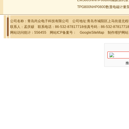
EMS803NNHP08B00隔膜加药泵
TPG800NHP0800数显电磁计量
公司名称：青岛尚众电子科技有限公司 公司地址:青岛市城阳区上马街道北程社区
联系人：孟庆硕 联系电话：86-532-87817718传真号码：86-532-878177
网站访问统计：556455 网站ICP备案号：
GoogleSiteMap
制作维护网站
推