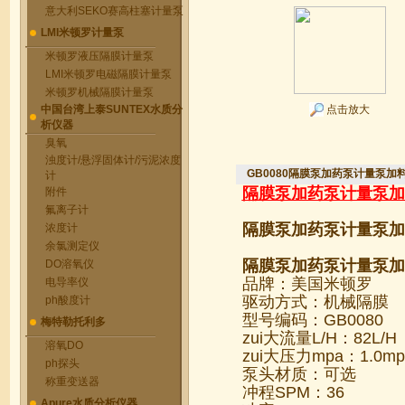
意大利SEKO赛高柱塞计量泵
LMI米顿罗计量泵
米顿罗液压隔膜计量泵
LMI米顿罗电磁隔膜计量泵
米顿罗机械隔膜计量泵
中国台湾上泰SUNTEX水质分
点击放大
析仪器
臭氧
浊度计/悬浮固体计/污泥浓度
GB0080隔膜泵加药泵计量泵加
计
隔膜泵加药泵计量泵加
附件
氟离子计
隔膜泵加药泵计量泵加
浓度计
余氯测定仪
隔膜泵加药泵计量泵加
DO溶氧仪
品牌：美国米顿罗
电导率仪
驱动方式：机械隔膜
ph酸度计
型号编码：GB0080
梅特勒托利多
zui大流量L/H：82L/H
溶氧DO
zui大压力mpa：1.0m
ph探头
泵头材质：可选
称重变送器
冲程SPM：36
Apure水质分析仪器