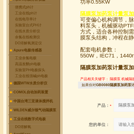
功率0.55KW
便携式ph计
隔膜泵加药泵计量泵加
工业在线ph计
可变偏心机构调节，脉动
在线电导率计
料泵头，机械驱动PT
实验室台式PH计
方式，适合各种控制需要
在线水质分析仪
膜泵头结构，冲程在静
余氯在线检测仪
DO溶解氧测定仪
配套电机参数：
Apure电极传感器
550W，IEC71，1440
工业余氯电极
高温发酵ph电极
隔膜泵加药泵计量泵加
实验室PH电极探头
工业在线强碱ph电极
产品相关关键字：
隔膜泵
机械隔
德国WTW水质分析仪
如果你对
GB0080隔膜泵加药泵
COMOL自动加药装置
中国台湾三亚液体搅拌机
产品：
WILDEN威尔顿气动隔膜泵
工业在线数字式电极
您的单位：
DO溶解氧