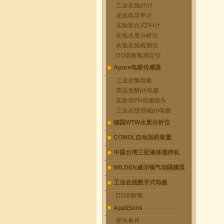
工业在线ph计
在线电导率计
实验室台式PH计
在线水质分析仪
余氯在线检测仪
DO溶解氧测定仪
Apure电极传感器
工业余氯电极
高温发酵ph电极
实验室PH电极探头
工业在线强碱ph电极
德国WTW水质分析仪
COMOL自动加药装置
中国台湾三亚液体搅拌机
WILDEN威尔顿气动隔膜泵
工业在线数字式电极
DO溶解氧
AppliSens
探头备件