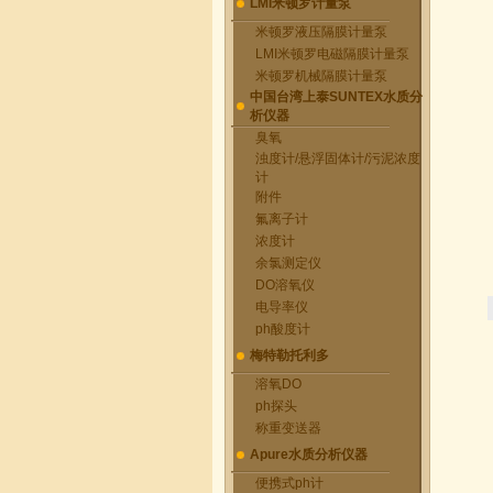
LMI米顿罗计量泵
米顿罗液压隔膜计量泵
LMI米顿罗电磁隔膜计量泵
米顿罗机械隔膜计量泵
中国台湾上泰SUNTEX水质分
析仪器
臭氧
浊度计/悬浮固体计/污泥浓度
计
附件
氟离子计
浓度计
余氯测定仪
DO溶氧仪
电导率仪
ph酸度计
梅特勒托利多
溶氧DO
ph探头
称重变送器
Apure水质分析仪器
便携式ph计