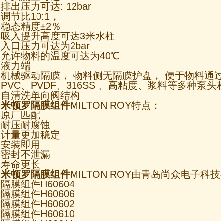
排出压力可达: 12bar
调节比10:1，
稳态精度±2％
吸入提升高度可达3米水柱
入口压力可达为2bar
允许物料的温度可达为40℃
液力端
机械驱动隔膜， 物料侧无隔膜护盘， 便于物料通
PVC、PVDF、316SS 、高粘度、浆料等多种泵
自清洗单向阀结构
米顿罗隔膜组件
MILTON ROY特点：
原厂匹配
耐压耐腐蚀
计量更加稳定
安装即用
密封不泄漏
寿命更长
米顿罗隔膜组件
MILTON ROY由青岛尚众电子
隔膜组件H60604
隔膜组件H60606
隔膜组件H60602
隔膜组件H60610