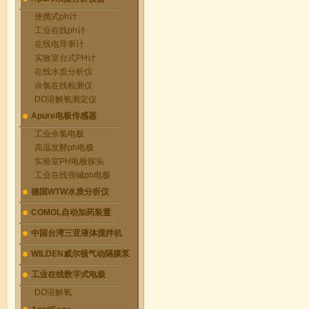
便携式ph计
工业在线ph计
在线电导率计
实验室台式PH计
在线水质分析仪
余氯在线检测仪
DO溶解氧测定仪
Apure电极传感器
工业余氯电极
高温发酵ph电极
实验室PH电极探头
工业在线强碱ph电极
德国WTW水质分析仪
COMOL自动加药装置
中国台湾三亚液体搅拌机
WILDEN威尔顿气动隔膜泵
工业在线数字式电极
DO溶解氧