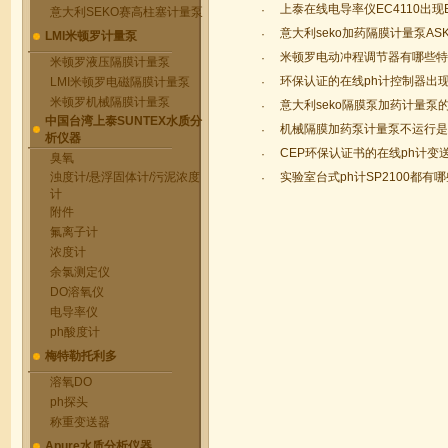
上泰在线电导率仪EC4110出现E
·
意大利SEKO赛高柱塞计量泵
意大利seko加药隔膜计量泵AS
·
LMI米顿罗计量泵
米顿罗电动冲程调节器有哪些特
·
米顿罗液压隔膜计量泵
环保认证的在线ph计控制器出
LMI米顿罗电磁隔膜计量泵
·
米顿罗机械隔膜计量泵
意大利seko隔膜泵加药计量泵
·
中国台湾上泰SUNTEX水质分
机械隔膜加药泵计量泵不运行是
·
析仪器
CEP环保认证书的在线ph计变
·
臭氧
浊度计/悬浮固体计/污泥浓度
实验室台式ph计SP2100都有
·
计
附件
氟离子计
浓度计
余氯测定仪
DO溶氧仪
电导率仪
ph酸度计
梅特勒托利多
溶氧DO
ph探头
称重变送器
Apure水质分析仪器