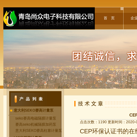
首 页
企
意大利SEKO赛高计量泵
C
seko赛高电磁隔膜计量泵
点击次数：1190 更新时间：2020-0
赛高seko机械隔膜加药泵
CEP环保认证书的在
意大利SEKO赛高柱塞计量泵