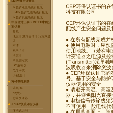
LMI米顿罗计量泵
CEP环保认证书的
米顿罗液压隔膜计量泵
科技有限公司
LMI米顿罗电磁隔膜计量泵
米顿罗机械隔膜计量泵
CEP环保认证书的
中国台湾上泰SUNTEX水质分
析仪器
配线产生安全问题及损
臭氧
浊度计/悬浮固体计/污泥浓度
● 在所有配线完成
计
● 使用电源时，应
附件
使用地线。（若有电
氟离子计
浓度计
计变送器之电源及控
余氯测定仪
(Transmitte
DO溶氧仪
波吸收器来消除突波
电导率仪
● CEP环保认证书
ph酸度计
号。基于安全与防护
梅特勒托利多
仪器使用的安全
溶氧DO
● 请避开高温、高湿
ph探头
器，并避免阳光直接
称重变送器
● 电极信号传输线
Apure水质分析仪器
不可使用一般电线代
便携式ph计
● 在屏幕画面上，随时