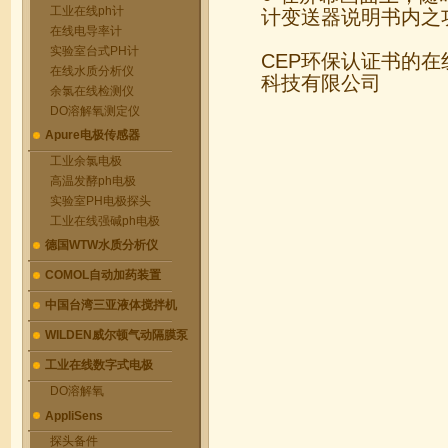
工业在线ph计
计变送器说明书内之
在线电导率计
实验室台式PH计
CEP环保认证书的
在线水质分析仪
科技有限公司
余氯在线检测仪
DO溶解氧测定仪
Apure电极传感器
工业余氯电极
高温发酵ph电极
实验室PH电极探头
工业在线强碱ph电极
德国WTW水质分析仪
COMOL自动加药装置
中国台湾三亚液体搅拌机
WILDEN威尔顿气动隔膜泵
工业在线数字式电极
DO溶解氧
AppliSens
探头备件