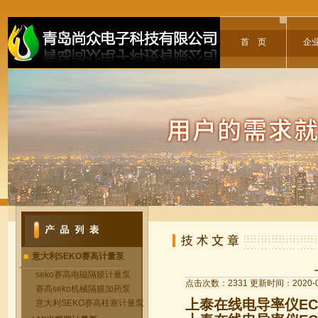
首 页
企
意大利SEKO赛高计量泵
seko赛高电磁隔膜计量泵
点击次数：2331 更新时间：2020-0
赛高seko机械隔膜加药泵
上泰在线电导率仪EC4
意大利SEKO赛高柱塞计量泵