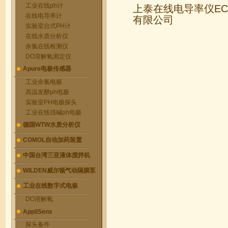
工业在线ph计
上泰在线电导率仪EC4
在线电导率计
有限公司
实验室台式PH计
在线水质分析仪
余氯在线检测仪
DO溶解氧测定仪
Apure电极传感器
工业余氯电极
高温发酵ph电极
实验室PH电极探头
工业在线强碱ph电极
德国WTW水质分析仪
COMOL自动加药装置
中国台湾三亚液体搅拌机
WILDEN威尔顿气动隔膜泵
工业在线数字式电极
DO溶解氧
AppliSens
探头备件