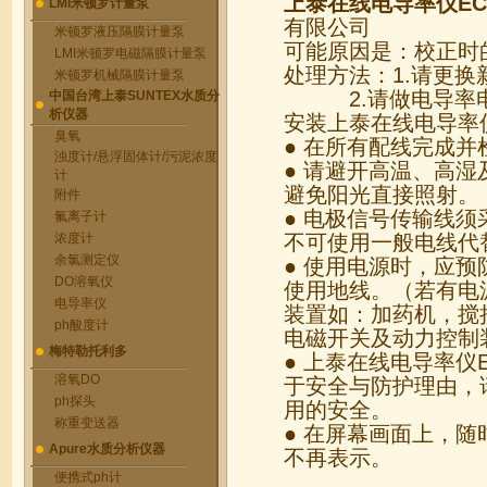
上泰在线电导率仪EC4
LMI米顿罗计量泵
有限公司
米顿罗液压隔膜计量泵
可能原因是：校正时
LMI米顿罗电磁隔膜计量泵
处理方法：1.请更
米顿罗机械隔膜计量泵
2.请做电导率电
中国台湾上泰SUNTEX水质分
析仪器
安装上泰在线电导率仪
臭氧
● 在所有配线完成
浊度计/悬浮固体计/污泥浓度
● 请避开高温、高湿
计
避免阳光直接照射。
附件
● 电极信号传输线
氟离子计
浓度计
不可使用一般电线代
余氯测定仪
● 使用电源时，应
DO溶氧仪
使用地线。（若有电
电导率仪
装置如：加药机，搅
ph酸度计
电磁开关及动力控制
梅特勒托利多
● 上泰在线电导率仪
溶氧DO
于安全与防护理由，
ph探头
用的安全。
称重变送器
● 在屏幕画面上，随
Apure水质分析仪器
不再表示。
便携式ph计