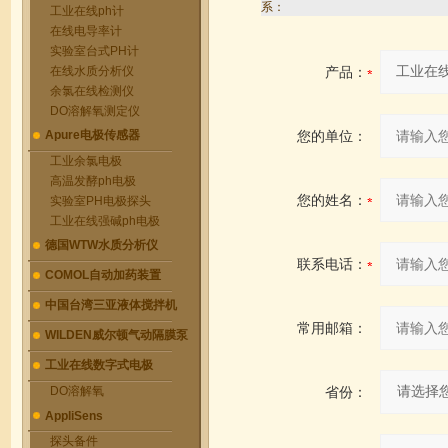
系：
工业在线ph计
在线电导率计
实验室台式PH计
在线水质分析仪
产品：
余氯在线检测仪
DO溶解氧测定仪
Apure电极传感器
您的单位：
工业余氯电极
高温发酵ph电极
您的姓名：
实验室PH电极探头
工业在线强碱ph电极
德国WTW水质分析仪
联系电话：
COMOL自动加药装置
中国台湾三亚液体搅拌机
常用邮箱：
WILDEN威尔顿气动隔膜泵
工业在线数字式电极
DO溶解氧
省份：
AppliSens
探头备件