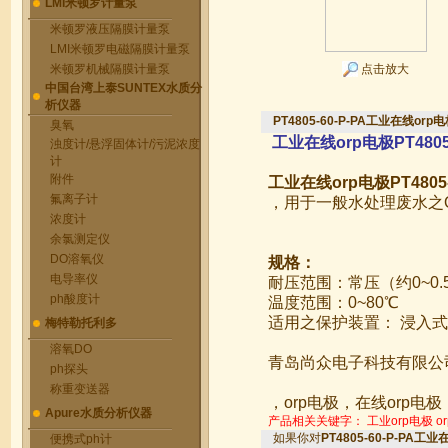
LMI米顿罗计量泵
米顿罗液压隔膜计量泵
LMI米顿罗电磁隔膜计量泵
米顿罗机械隔膜计量泵
点击放大
中国台湾上泰SUNTEX水质分
析仪器
PT4805-60-P-PA工业在线orp电极
臭氧
工业在线orp电极PT480
浊度计/悬浮固体计/污泥浓度
计
附件
工业在线orp电极PT4805-
氟离子计
，用于一般水处理废水之
浓度计
余氯测定仪
DO溶氧仪
规格：
电导率仪
耐压范围：常压（约0~0.5
ph酸度计
温度范围：0~80℃
适用之保护装置：
浸入式
梅特勒托利多
溶氧DO
青岛尚众电子科技有限公
ph探头
称重变送器
，orp电极，在线orp电
Apure水质分析仪器
产品相关关键字：
工业orp电极
o
如果你对
PT4805-60-P-PA工业在
便携式ph计