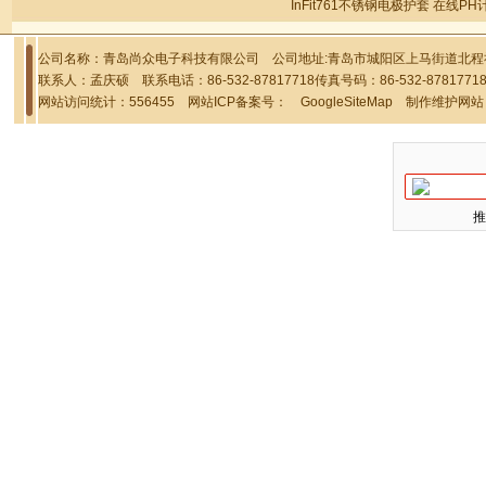
InFit761不锈钢电极护套 在线PH
公司名称：青岛尚众电子科技有限公司 公司地址:青岛市城阳区上马街道北程社区
联系人：孟庆硕 联系电话：86-532-87817718传真号码：86-532-878177
网站访问统计：556455 网站ICP备案号：
GoogleSiteMap
制作维护网站
推