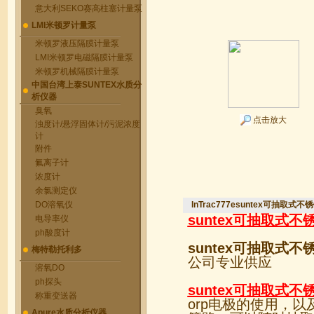
意大利SEKO赛高柱塞计量泵
LMI米顿罗计量泵
米顿罗液压隔膜计量泵
LMI米顿罗电磁隔膜计量泵
米顿罗机械隔膜计量泵
中国台湾上泰SUNTEX水质分
析仪器
臭氧
点击放大
浊度计/悬浮固体计/污泥浓度
计
附件
氟离子计
浓度计
余氯测定仪
DO溶氧仪
InTrac777esuntex可抽取
suntex可抽取式
电导率仪
ph酸度计
suntex可抽取式
梅特勒托利多
公司专业供应
溶氧DO
ph探头
suntex可抽取式
称重变送器
orp电极的使用，
Apure水质分析仪器