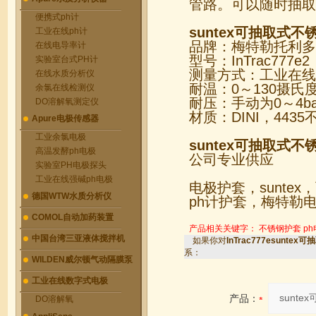
管路。可以随时抽取
便携式ph计
suntex可抽取式
工业在线ph计
品牌：梅特勒托利多
在线电导率计
型号：InTrac777e2
实验室台式PH计
测量方式：工业在线
在线水质分析仪
耐温：0～130摄氏
余氯在线检测仪
耐压：手动为0～4ba
DO溶解氧测定仪
材质：DINI，4435
Apure电极传感器
工业余氯电极
suntex可抽取式
高温发酵ph电极
公司专业供应
实验室PH电极探头
工业在线强碱ph电极
电极护套，suntex
德国WTW水质分析仪
ph计护套，梅特勒电
COMOL自动加药装置
产品相关关键字：
不锈钢护套
p
中国台湾三亚液体搅拌机
如果你对
InTrac777esunt
系：
WILDEN威尔顿气动隔膜泵
工业在线数字式电极
产品：
DO溶解氧