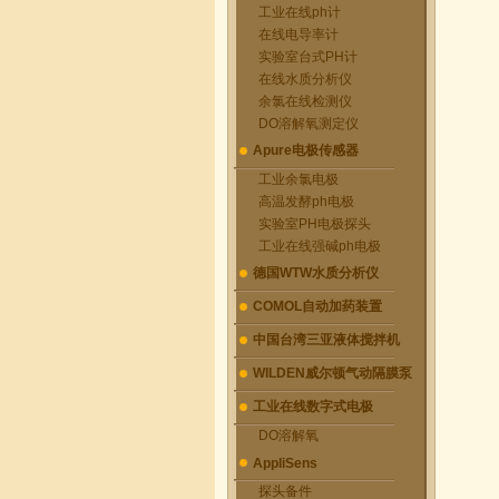
工业在线ph计
在线电导率计
实验室台式PH计
在线水质分析仪
余氯在线检测仪
DO溶解氧测定仪
Apure电极传感器
工业余氯电极
高温发酵ph电极
实验室PH电极探头
工业在线强碱ph电极
德国WTW水质分析仪
COMOL自动加药装置
中国台湾三亚液体搅拌机
WILDEN威尔顿气动隔膜泵
工业在线数字式电极
DO溶解氧
AppliSens
探头备件