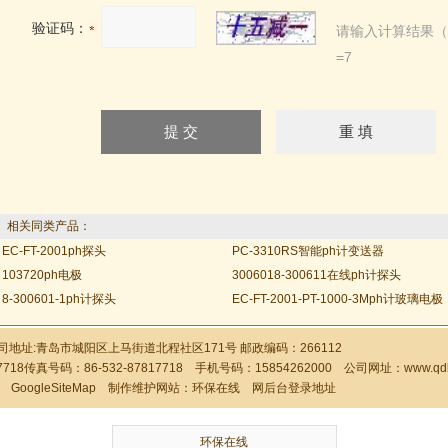
验证码：
请输入计算结果（
=7
相关同类产品：
EC-FT-2001ph探头
PC-3310RS智能ph计变送器
103720ph电极
3006018-300611在线ph计探头
8-300601-1ph计探头
EC-FT-2001-PT-1000-3Mph计玻璃电极
地址:青岛市城阳区上马街道北程社区171号 邮政编码：266112
718传真号码：86-532-87817718 手机号码：15854262000 公司网址：
www.qdk
号：
GoogleSiteMap
制作维护网站：
环保在线
网后台登录地址
环保在线