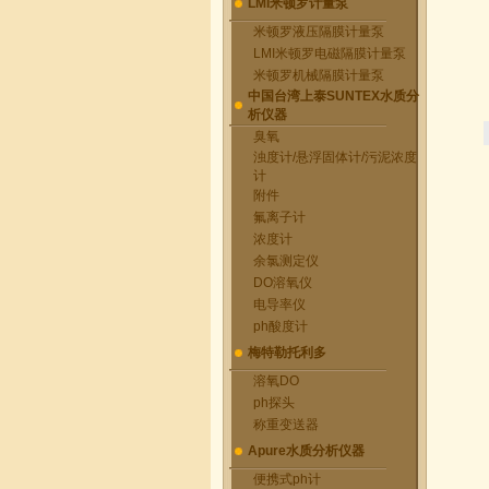
LMI米顿罗计量泵
米顿罗液压隔膜计量泵
LMI米顿罗电磁隔膜计量泵
米顿罗机械隔膜计量泵
中国台湾上泰SUNTEX水质分
析仪器
臭氧
浊度计/悬浮固体计/污泥浓度
计
附件
氟离子计
浓度计
余氯测定仪
DO溶氧仪
电导率仪
ph酸度计
梅特勒托利多
溶氧DO
ph探头
称重变送器
Apure水质分析仪器
便携式ph计