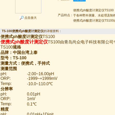
便携式ph酸度计测定仪TS100
产品特点：
于各种野外测量、水处理及制程检
点击放大
便携式ph酸度计测定仪TS1
TS-100便携式ph酸度计测定仪
的详细资料：
便携式ph酸度计测定仪
TS100
便携式ph酸度计测定仪
TS100由青岛尚众电子科技有限公司
TS100
规格
品牌：中国台湾上泰
型号：TS-100
测量方式：便携式，手持式
测量范围
pH:
-2.00~16.00pH
ORP:
-1999~+1999mV
Temp:
-10.0~110.0℃
分辨率
pH:
0.01pH
ORP:
1mV
Temp:
0.1℃
精度
pH:
0.01pH±1Digit