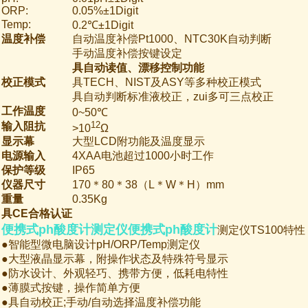
ORP:
0.05%±1Digit
Temp:
0.2℃±1Digit
温度补偿
自动温度补偿Pt1000、NTC30K自动判断
手动温度补偿按键设定
具自动读值、漂移控制功能
校正模式
具TECH、NIST及ASY等多种校正模式
具自动判断标准液校正，zui多可三点校正
工作温度
0~50℃
12
输入阻抗
>10
Ω
显示幕
大型LCD附功能及温度显示
电源输入
4XAA电池超过1000小时工作
保护等级
IP65
仪器尺寸
170＊80＊38（L＊W＊H）mm
重量
0.35Kg
具CE合格认证
便携式ph酸度计测定仪
便携式ph酸度计
测定仪TS100特性
●智能型微电脑设计pH/ORP/Temp测定仪
●大型液晶显示幕，附操作状态及特殊符号显示
●防水设计、外观轻巧、携带方便，低耗电特性
●薄膜式按键，操作简单方便
●具自动校正;手动/自动选择温度补偿功能