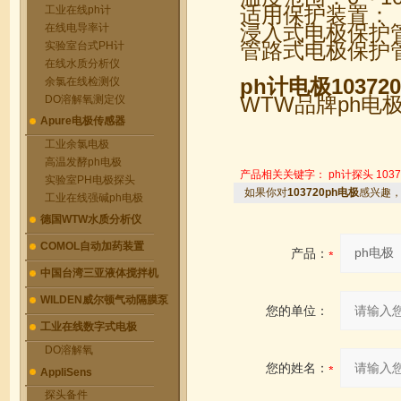
适用保护装置：
工业在线ph计
浸入式电极保护管PP-
在线电导率计
管路式电极保护管8
实验室台式PH计
在线水质分析仪
ph计电极103720
余氯在线检测仪
WTW品牌ph电极
DO溶解氧测定仪
Apure电极传感器
工业余氯电极
高温发酵ph电极
产品相关关键字：
ph计探头
1037
实验室PH电极探头
如果你对
103720ph电极
感兴趣
工业在线强碱ph电极
德国WTW水质分析仪
COMOL自动加药装置
产品：
中国台湾三亚液体搅拌机
WILDEN威尔顿气动隔膜泵
您的单位：
工业在线数字式电极
DO溶解氧
您的姓名：
AppliSens
探头备件