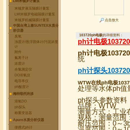
LMI米顿罗计量泵
米顿罗液压隔膜计量泵
LMI米顿罗电磁隔膜计量泵
米顿罗机械隔膜计量泵
点击放大
中国台湾上泰SUNTEX水质分
析仪器
103720ph电极
的详细资料：
臭氧
ph计电极103720
浊度计/悬浮固体计/污泥浓度
计
ph计电极103720
附件
统
氟离子计
浓度计
ph计探头103720
余氯测定仪
DO溶氧仪
电导率仪
WTW在线
ph电极
1037
处理等水体ph值
ph酸度计
梅特勒托利多
ph探头参数资料
溶氧DO
品牌：WTW
ph探头
测量方式：工业
称重变送器
规格：测量范围：
Apure水质分析仪器
耐压范围：0～3
温度范围：0～10
便携式ph计