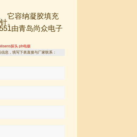
计。 它容纳凝胶填充
探针。
42551由青岛尚众电子
plisens探头
ph电极
品信息，填写下表直接与厂家联系：