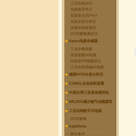
工业在线ph计
在线电导率计
实验室台式PH计
在线水质分析仪
余氯在线检测仪
DO溶解氧测定仪
Apure电极传感器
工业余氯电极
高温发酵ph电极
实验室PH电极探头
工业在线强碱ph电极
德国WTW水质分析仪
COMOL自动加药装置
中国台湾三亚液体搅拌机
WILDEN威尔顿气动隔膜泵
工业在线数字式电极
DO溶解氧
AppliSens
探头备件