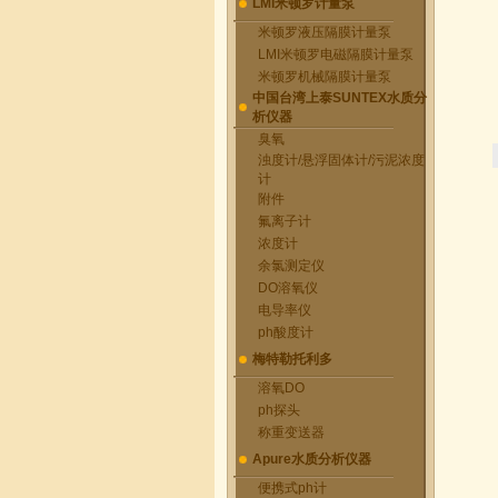
LMI米顿罗计量泵
米顿罗液压隔膜计量泵
LMI米顿罗电磁隔膜计量泵
米顿罗机械隔膜计量泵
中国台湾上泰SUNTEX水质分
析仪器
臭氧
浊度计/悬浮固体计/污泥浓度
计
附件
氟离子计
浓度计
余氯测定仪
DO溶氧仪
电导率仪
ph酸度计
梅特勒托利多
溶氧DO
ph探头
称重变送器
Apure水质分析仪器
便携式ph计