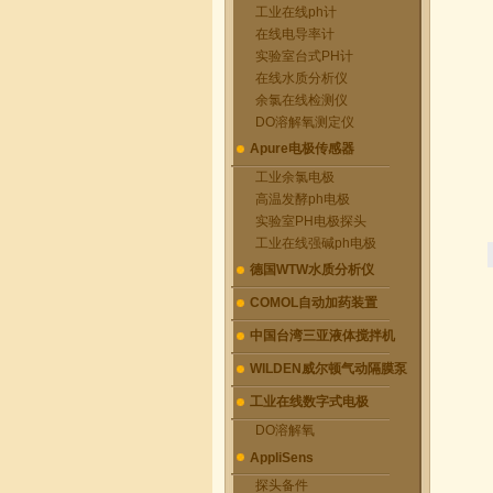
工业在线ph计
在线电导率计
实验室台式PH计
在线水质分析仪
余氯在线检测仪
DO溶解氧测定仪
Apure电极传感器
工业余氯电极
高温发酵ph电极
实验室PH电极探头
工业在线强碱ph电极
德国WTW水质分析仪
COMOL自动加药装置
中国台湾三亚液体搅拌机
WILDEN威尔顿气动隔膜泵
工业在线数字式电极
DO溶解氧
AppliSens
探头备件