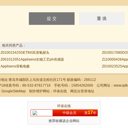
相关同类产品：
Z010015425GETINGE溶氧探头
Z01001708
Z001012051Applisens生物工艺ph传感器
Z110000426Ap
Applisens溶氧电极
Z010023525Ap
址:青岛市城阳区上马街道北程社区171号 邮政编码：266112
18传真号码：86-532-87817718 手机号码：15854262000 公司网址：
www.qdku
：
GoogleSiteMap
制作维护网站：
环保在线
网后台登录地址
环保在线
17
中级会员
第
年
推荐收藏该企业网站