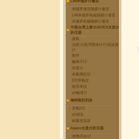
LMI米顿罗计量泵
米顿罗液压隔膜计量泵
LMI米顿罗电磁隔膜计量泵
米顿罗机械隔膜计量泵
中国台湾上泰SUNTEX水质分
析仪器
臭氧
浊度计/悬浮固体计/污泥浓度
计
附件
氟离子计
浓度计
余氯测定仪
DO溶氧仪
电导率仪
ph酸度计
梅特勒托利多
溶氧DO
ph探头
称重变送器
Apure水质分析仪器
便携式ph计