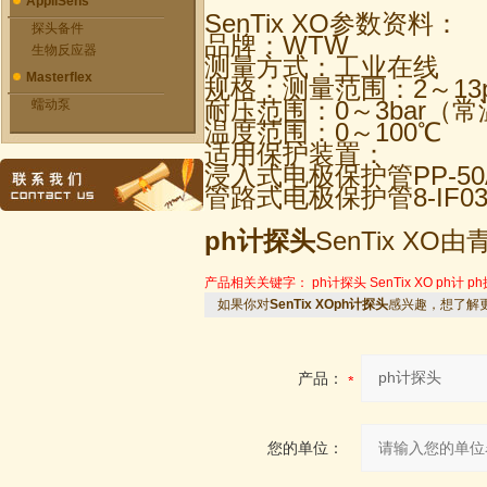
AppliSens
SenTix XO参数资料：
探头备件
品牌：WTW
生物反应器
测量方式：工业在线
Masterflex
规格：测量范围：2～13
耐压范围：0～3bar（
蠕动泵
温度范围：0～100℃
适用保护装置：
浸入式电极保护管PP-50A\1
管路式电极保护管8-IF03
ph计探头
SenTix 
产品相关关键字：
ph计探头
SenTix XO
ph计
p
如果你对
SenTix XOph计探头
感兴趣，想了解
产品：
您的单位：