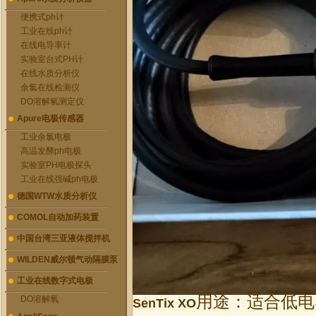
便携式ph计
工业在线ph计
在线电导率计
实验室台式PH计
在线水质分析仪
余氯在线检测仪
DO溶解氧测定仪
Apure电极传感器
工业余氯电极
高温发酵ph电极
实验室PH电极探头
工业在线强碱ph电极
德国WTW水质分析仪
COMOL自动加药装置
中国台湾三亚液体搅拌机
WILDEN威尔顿气动隔膜泵
工业在线数字式电极
用途：适合低电
DO溶解氧
SenTix XO