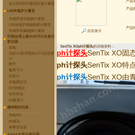
产品
意大利SEKO赛高柱塞计量泵
产品
LMI米顿罗计量泵
米顿罗液压隔膜计量泵
LMI米顿罗电磁隔膜计量泵
产品
米顿罗机械隔膜计量泵
点击放大
中国台湾上泰SUNTEX水质分
析仪器
SenTix XOph计探头
的详细资料：
臭氧
ph计探头
SenTix XO
浊度计/悬浮固体计/污泥浓度
计
ph计探头
SenTix 
附件
氟离子计
ph计探头
SenTix 
浓度计
余氯测定仪
DO溶氧仪
电导率仪
ph酸度计
梅特勒托利多
溶氧DO
ph探头
称重变送器
Apure水质分析仪器