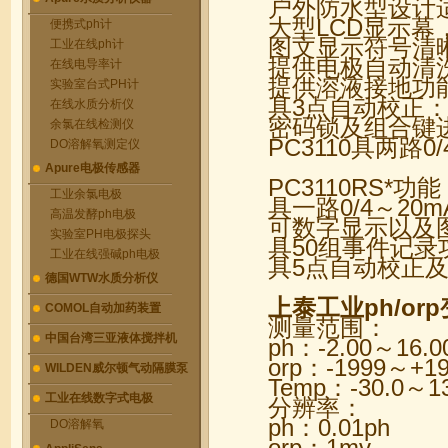
户外防水型设计
大型LCD显示
便携式ph计
图文显示符号清
工业在线ph计
提供电极自动清
在线电导率计
提供溶液接地功
实验室台式PH计
具3点自动校正
在线水质分析仪
密码锁及组合键
余氯在线检测仪
PC3110具两路0
DO溶解氧测定仪
Apure电极传感器
PC3110RS*功
工业余氯电极
具一路0/4～20
高温发酵ph电极
可数字显示以及
实验室PH电极探头
具50组事件记录
工业在线强碱ph电极
具5点自动校正
德国WTW水质分析仪
上泰工业ph/or
COMOL自动加药装置
测量范围：
中国台湾三亚液体搅拌机
ph：-2.00～16.0
orp：-1999～+1
WILDEN威尔顿气动隔膜泵
Temp：-30.0～1
工业在线数字式电极
分辨率：
ph：0.01ph
DO溶解氧
orp：1mv