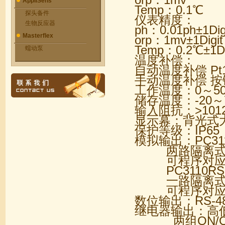
AppliSens
Temp：0.1℃
探头备件
仪表精度：
生物反应器
ph：0.01ph±1Dig
Masterflex
orp：1mv±1Digit
Temp：0.2℃±1Di
蠕动泵
温度补偿：
自动温度补偿 Pt
手动温度补偿 按
工作温度：0～5
储存温度：-20～
输入阻抗：>101
显示幕：背光式大
保护等级：IP65
模拟输出：PC31
两路隔离式0/
可程序对应ph
PC3110RS
一路隔离式0/
可程序对应ph
数位输出：RS-48
继电器输出：高
两组ON/O