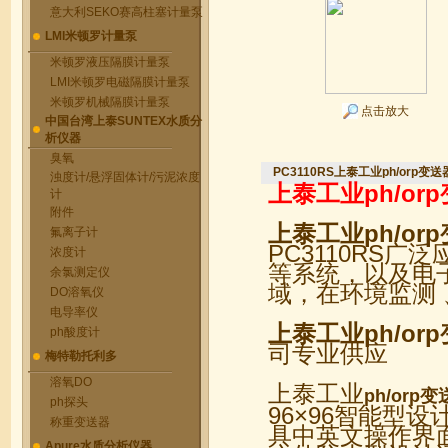
意大利SEKO赛高柱塞计量泵
LMI米顿罗计量泵
米顿罗液压隔膜计量泵
LMI米顿罗电磁隔膜计量泵
米顿罗机械隔膜计量泵
点击放大
中国台湾上泰SUNTEX水质分
析仪器
臭氧
PC3110RS上泰工业ph/orp变送
浊度计/悬浮固体计/污泥浓度
上泰工业ph/or
计
附件
上泰工业ph/or
氟离子计
PC3110RS
浓度计
等系统，以及电
余氯测定仪
域，在环境监测
DO溶氧仪
电导率仪
上泰工业ph/or
ph酸度计
司专业供应
梅特勒托利多
溶氧DO
上泰工业
ph/orp
ph探头
96×96智能型
称重变送器
具中英文操作界
Apure水质分析仪器