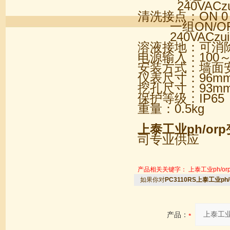
240VACzui
清洗接点：ON 0～
一组ON/OF
240VACzui
溶液接地：可消
电源输入：100～2
安装方式：墙面
仪表尺寸：96mm
挖孔尺寸：93mm
保护等级：IP65
重量：0.5kg
上泰工业ph/or
司专业供应
产品相关关键字：
上泰工业ph/o
如果你对
PC3110RS上泰工业ph
产品：