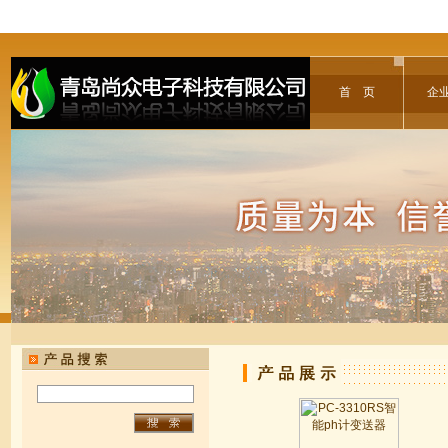
首 页
企