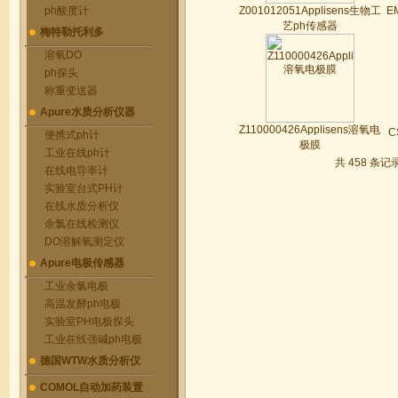
ph酸度计
Z001012051Applisens生物工
E
艺ph传感器
梅特勒托利多
溶氧DO
ph探头
称重变送器
Apure水质分析仪器
Z110000426Applisens溶氧电
C
便携式ph计
极膜
工业在线ph计
共 458 条记录
在线电导率计
实验室台式PH计
在线水质分析仪
余氯在线检测仪
DO溶解氧测定仪
Apure电极传感器
工业余氯电极
高温发酵ph电极
实验室PH电极探头
工业在线强碱ph电极
德国WTW水质分析仪
COMOL自动加药装置