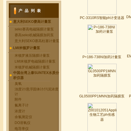
D
PC-3310RS智能ph计变送器
意大利SEKO赛高计量泵
seko赛高电磁隔膜计量泵
赛高seko机械隔膜加药泵
意大利SEKO赛高柱塞计量泵
LMI米顿罗计量泵
米顿罗液压隔膜计量泵
E
P+186-738NI加药计量泵
LMI米顿罗电磁隔膜计量泵
米顿罗机械隔膜计量泵
中国台湾上泰SUNTEX水质分
析仪器
臭氧
浊度计/悬浮固体计/污泥浓度
计
GL0500PP1MNN加药隔膜泵
附件
氟离子计
浓度计
余氯测定仪
DO溶氧仪
电导率仪