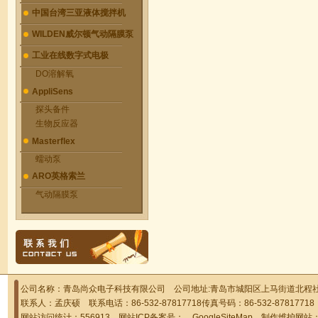
中国台湾三亚液体搅拌机
WILDEN威尔顿气动隔膜泵
工业在线数字式电极
DO溶解氧
AppliSens
探头备件
生物反应器
Masterflex
蠕动泵
ARO英格索兰
气动隔膜泵
公司名称：青岛尚众电子科技有限公司 公司地址:青岛市城阳区上马街道北程社区
联系人：孟庆硕 联系电话：86-532-87817718传真号码：86-532-878177
网站访问统计：556913 网站ICP备案号：
GoogleSiteMap
制作维护网站