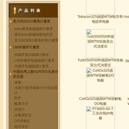
Tetracon325德国WTW电导率/
in
意大利SEKO赛高计量泵
电阻率电极
seko赛高电磁隔膜计量泵
赛高seko机械隔膜加药泵
意大利SEKO赛高柱塞计量泵
LMI米顿罗计量泵
米顿罗液压隔膜计量泵
Turb550/550IR德国WTW实验
LMI米顿罗电磁隔膜计量泵
S
室台式浊度仪
米顿罗机械隔膜计量泵
中国台湾上泰SUNTEX水质分
析仪器
臭氧
浊度计/悬浮固体计/污泥浓度
计
附件
CellOx325德国WTW溶解氧
氟离子计
DO电极
浓度计
余氯测定仪
DO溶氧仪
电导率仪