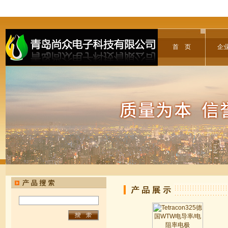
首 页
企