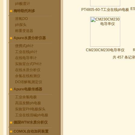
ph酸度计
E
PT4805-60-T工业在线ph电极
梅特勒托利多
溶氧DO
ph探头
称重变送器
Apure水质分析仪器
便携式ph计
CM230CM230电导率仪
工业在线ph计
共 457 条记录
在线电导率计
实验室台式PH计
在线水质分析仪
余氯在线检测仪
DO溶解氧测定仪
Apure电极传感器
工业余氯电极
高温发酵ph电极
实验室PH电极探头
工业在线强碱ph电极
德国WTW水质分析仪
COMOL自动加药装置