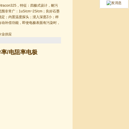
tracon325，特征：四极式设计，耐污
非常广：1uS/cm~2S/cm；良好石墨
稳定；内置温度探头；浸入深度Z小；样
自动补偿功能，即使电极表面有污染时，
专业供应
导率/电阻率电极