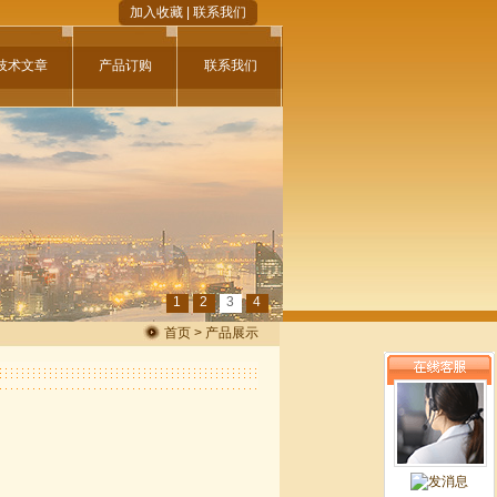
加入收藏
|
联系我们
技术文章
产品订购
联系我们
1
2
3
4
首页 > 产品展示