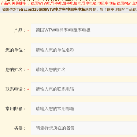
产品相关关键字：
德国WTW电导率/电阻率电极
电导率电极
电阻率电极
德国wtw
山
如果你对
Tetracon325德国WTW电导率/电阻率电极
感兴趣，想了解更详细的产品信
产品：
您的单位：
您的姓名：
联系电话：
常用邮箱：
省份：