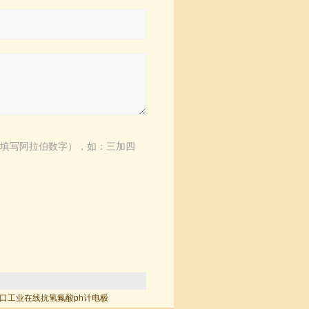
填写阿拉伯数字），如：三加四
国进口工业在线抗氢氟酸ph计电极