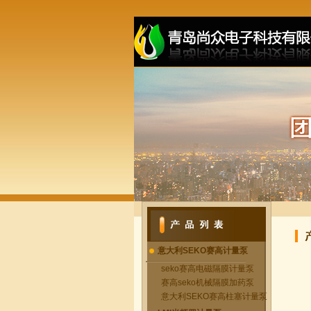
意大利SEKO赛高计量泵
seko赛高电磁隔膜计量泵
赛高seko机械隔膜加药泵
意大利SEKO赛高柱塞计量泵