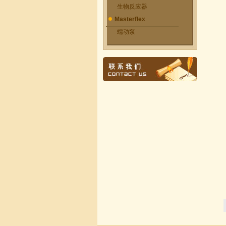
生物反应器
Masterflex
蠕动泵