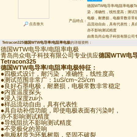
德国WTW电导率/电阻率电极Te
染，准确性，线性度高；测试范围
电极，耐磨损，电极常数非常
产品特点：
点击放大
品流动自由，具有代表性；具
亦不影响测试精度
由青岛尚众电子科技有限公司
Tetracon325德国WTW电导率/电阻率电极
的详细资料：
德国WTW电导率/电阻率电极
青岛尚众电子科技有限公司专业供应
德国WTW电
Tetracon325
德国WTW电导率/
电阻率电极特征：
●
四极式设计，耐污染，准确性，线性度高
●
测试范围非常广：1uS/cm~2S/cm
●
良好石墨电极，耐磨损，电极常数非常稳定
●
内置温度探头
●
浸入深度zui小
●
样品流动自由，具有代表性
●
具自动补偿功能，即使电极表面有污染时，
亦不影响测试精度
●
导线阻抗不影响测试精度
●
不受极化的景响
●
电极材质为环氧树脂，坚固不破裂