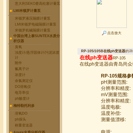
意大利SEKO赛高柱塞计量泵
LMI米顿罗计量泵
米顿罗液压隔膜计量泵
LMI米顿罗电磁隔膜计量泵
米顿罗机械隔膜计量泵
点击放大
中国台湾上泰SUNTEX水质分
析仪器
臭氧
RP-105/105B在线ph变送器
的详
浊度计/悬浮固体计/污泥浓度
在线ph变送器
计
RP-105
附件
在线ph变送器由青岛尚
氟离子计
浓度计
RP-105规格参
余氯测定仪
pH
测量范围
:
DO溶氧仪
分辨率和精度
:
电导率仪
mV
测量范围
:
ph酸度计
分辨率和精度
:
梅特勒托利多
温度电极
:
温度补偿
:
溶氧DO
测量值漂移
:
ph探头
称重变送器
电源
:
Apure水质分析仪器