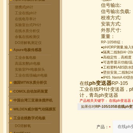
信号输出
:
便携式ph计
信号输出负载
:
工业在线ph计
校准方式
:
在线电导率计
安装方式
:
实验室台式PH计
外形尺寸
:
在线水质分析仪
重量：
余氯在线检测仪
RP-105特征：
DO溶解氧测定仪
●pH/ORP测量,输
Apure电极传感器
●隔离二线制0/4~2
●高稳定性，高精度
工业余氯电极
●可选带显示功能/
高温发酵ph电极
●工程塑料ABS防水
实验室PH电极探头
●壁挂安装,二线制2
工业在线强碱ph电极
●IP65. NemA
ph变送器
德国WTW水质分析仪
在线
RP-105
工业在线PH计变送器，p
COMOL自动加药装置
计，青岛ph变送器
中国台湾三亚液体搅拌机
产品相关关键字：
在线ph变送器
如果你对
RP-105/105B在线ph
WILDEN威尔顿气动隔膜泵
工业在线数字式电极
DO溶解氧
产品：