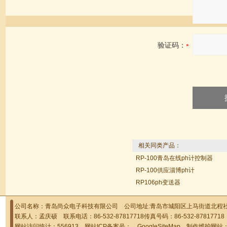
验证码：
相关同类产品：
RP-100青岛在线ph计控制器
RP-100供应淄博ph计
RP106ph变送器
公司名称：青岛尚众电子科技有限公司 公司地址:青岛市城阳区上马街道北程社区
联系人：孟庆硕 联系电话：86-532-87817718传真号码：86-532-878177
网站访问统计：556913 网站ICP备案号：
GoogleSiteMap
制作维护网站