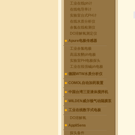
工业在线ph计
在线电导率计
实验室台式PH计
在线水质分析仪
余氯在线检测仪
DO溶解氧测定仪
Apure电极传感器
工业余氯电极
高温发酵ph电极
实验室PH电极探头
工业在线强碱ph电极
德国WTW水质分析仪
COMOL自动加药装置
中国台湾三亚液体搅拌机
WILDEN威尔顿气动隔膜泵
工业在线数字式电极
DO溶解氧
AppliSens
探头备件