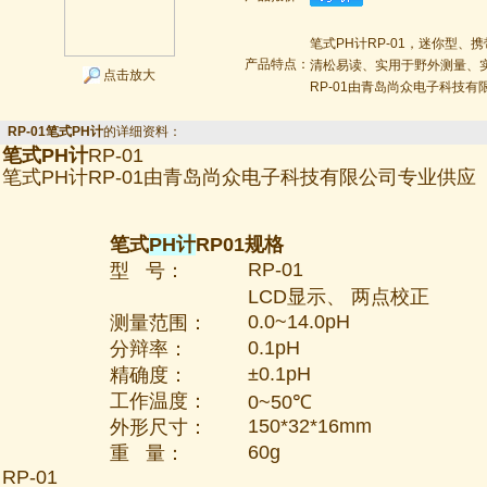
笔式PH计RP-01，迷你型、
产品特点：
清松易读、实用于野外测量、
点击放大
RP-01由青岛尚众电子科技有
RP-01笔式PH计
的详细资料：
笔式PH计
RP-01
笔式PH计RP-01由青岛尚众电子科技有限公司专
笔式
PH计
RP01规格
RP-01
型 号：
LCD显示、 两点校正
0.0~14.0pH
测量范围：
0.1pH
分辩率：
±0.1pH
精确度：
工作温度：
0~50℃
150*32*16mm
外形尺寸：
60g
重 量：
RP-01