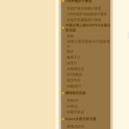
LMI米顿罗计量泵
米顿罗液压隔膜计量泵
LMI米顿罗电磁隔膜计量泵
米顿罗机械隔膜计量泵
中国台湾上泰SUNTEX水质分
析仪器
臭氧
浊度计/悬浮固体计/污泥浓度
计
附件
氟离子计
浓度计
余氯测定仪
DO溶氧仪
电导率仪
ph酸度计
梅特勒托利多
溶氧DO
ph探头
称重变送器
Apure水质分析仪器
便携式ph计