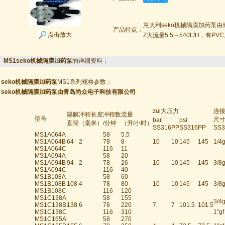
意大利seko机械隔膜加药泵
产品特点：
点击放大
Z大流量5.5～540L/H，有PVC
MS1seko机械隔膜加药泵
的详细资料：
seko机械隔膜加药泵
MS1系列规格参数：
seko机械隔膜加药泵由青岛尚众电子科技有限公司
zui大压力
连
隔膜
冲程长度
冲程数
流量
型号
尺
bar
psi
直径
（毫米）
/分钟
（升/小时）
SS316
PP
SS316
PP
SS3
MS1A064A
58
5.5
MS1A064B
64
2
78
8
10
10
145
145
1/4g
MS1A064C
116
11
MS1A094A
58
20
MS1A094B
94
2
78
26
10
10
145
145
3/8g
MS1A094C
116
40
MS1B108A
58
60
MS1B108B
108
4
78
80
10
10
145
145
3/8g
MS1B108C
116
120
MS1C138A
58
155
3/4g
MS1C138B
138
6
78
220
7
7
101.5
101.5
MS1C138C
116
310
1”gf
MS1C165A
58
270