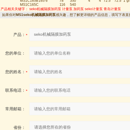
MS1C165B
165
6
78
350
4
4
72.5
72.5
1”gf
MS1C165C
116
540
产品相关关键字：
seko机械隔膜加药泵
计量泵
加药泵
seko计量泵
青岛计量泵
如果你对
MS1seko机械隔膜加药泵
感兴趣，想了解更详细的产品信息，填写下表直
产品：
您的单位：
您的姓名：
联系电话：
常用邮箱：
省份：