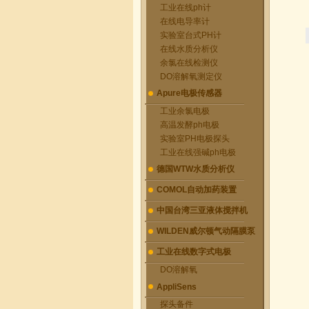
工业在线ph计
在线电导率计
实验室台式PH计
在线水质分析仪
余氯在线检测仪
DO溶解氧测定仪
Apure电极传感器
工业余氯电极
高温发酵ph电极
实验室PH电极探头
工业在线强碱ph电极
德国WTW水质分析仪
COMOL自动加药装置
中国台湾三亚液体搅拌机
WILDEN威尔顿气动隔膜泵
工业在线数字式电极
DO溶解氧
AppliSens
探头备件