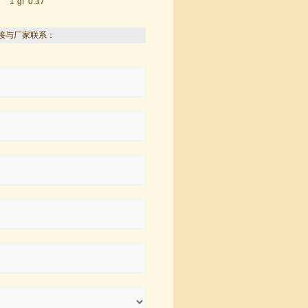
1”gf
0.37
接与厂家联系：