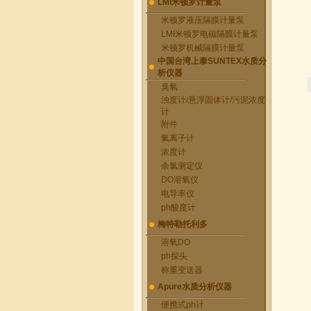
LMI米顿罗计量泵
米顿罗液压隔膜计量泵
LMI米顿罗电磁隔膜计量泵
米顿罗机械隔膜计量泵
中国台湾上泰SUNTEX水质分
析仪器
臭氧
浊度计/悬浮固体计/污泥浓度
计
附件
氟离子计
浓度计
余氯测定仪
DO溶氧仪
电导率仪
ph酸度计
梅特勒托利多
溶氧DO
ph探头
称重变送器
Apure水质分析仪器
便携式ph计