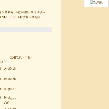
由青岛尚众电子科技有限公司专业供应，
,PVDF,PP,S316材质泵头供选择。
接
三相电机（千瓦）
寸
16
PP
f
1/4gf
0.18
f
3/8gf
0.25
f
3/8gf
0.37
f
3/4gf
0.37
1”gf