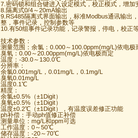
7.密码锁和组合键进入设定模式，校正模式，增加
8.隔离式0/4～20mA输出
9.RS485隔离式界面输出，标准Modbus通讯输
整，事件记录，控制参数等
10.有50组事件记录功能，记录警报，停电，校正
技术参数：
测量范围：余氯：0.000～100.0ppm(mg/L)依电
臭氧：0.00～20.00ppm(mg/L)依电极而定
温度：-30.0～130.0℃
分辨率：
余氯0.001mg/L，0.01mg/L，0.1mg/L
臭氧0.01mg/L
温度0.1℃
精度：
余氯±0.5%（±1Digit）
臭氧±0.5%（±1Digit）
温度±0.2℃（±1Digit），有温度误差修正功能
ph补偿：手动ph值修正补偿
测量单位：mg/L和ppm可选
工作温度：0～50℃
储存温度：-20～70℃