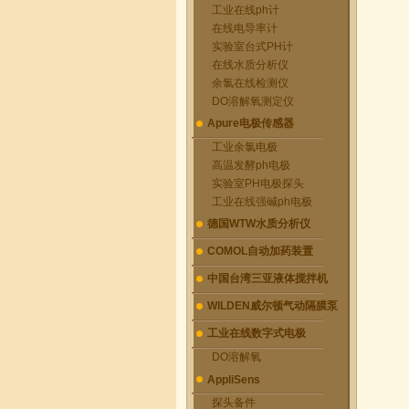
工业在线ph计
在线电导率计
实验室台式PH计
在线水质分析仪
余氯在线检测仪
DO溶解氧测定仪
Apure电极传感器
工业余氯电极
高温发酵ph电极
实验室PH电极探头
工业在线强碱ph电极
德国WTW水质分析仪
COMOL自动加药装置
中国台湾三亚液体搅拌机
WILDEN威尔顿气动隔膜泵
工业在线数字式电极
DO溶解氧
AppliSens
探头备件