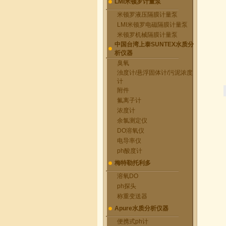
LMI米顿罗计量泵
米顿罗液压隔膜计量泵
LMI米顿罗电磁隔膜计量泵
米顿罗机械隔膜计量泵
中国台湾上泰SUNTEX水质分
析仪器
臭氧
浊度计/悬浮固体计/污泥浓度
计
附件
氟离子计
浓度计
余氯测定仪
DO溶氧仪
电导率仪
ph酸度计
梅特勒托利多
溶氧DO
ph探头
称重变送器
Apure水质分析仪器
便携式ph计