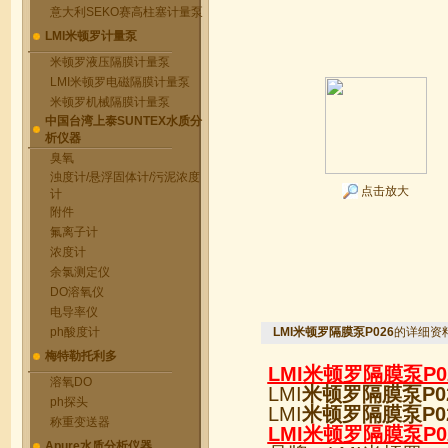
意大利SEKO赛高柱塞计量泵
LMI米顿罗计量泵
米顿罗液压隔膜计量泵
LMI米顿罗电磁隔膜计量泵
米顿罗机械隔膜计量泵
中国台湾上泰SUNTEX水质分
析仪器
臭氧
浊度计/悬浮固体计/污泥浓度
点击放大
计
附件
氟离子计
浓度计
余氯测定仪
DO溶氧仪
电导率仪
ph酸度计
LMI米顿罗隔膜泵P026
的详细资
梅特勒托利多
LMI
米顿罗隔膜泵P0
溶氧DO
LMI
米顿罗隔膜泵P0
ph探头
LMI
米顿罗隔膜泵P0
称重变送器
LMI
米顿罗隔膜泵P0
Apure水质分析仪器