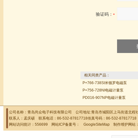
验证码：
相关同类产品：
P+766-738SI米顿罗电磁泵
P+756-728NI电磁计量泵
PD016-907NP电磁计量泵
公司名称：青岛尚众电子科技有限公司 公司地址:青岛市城阳区上马街道北程社区
联系人：孟庆硕 联系电话：86-532-87817718传真号码：86-532-878177
网站访问统计：556699 网站ICP备案号：
GoogleSiteMap
制作维护网站