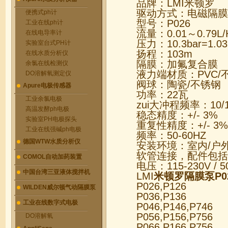
品牌：LMI米顿罗
驱动方式：电磁隔膜
便携式ph计
型号：P026
工业在线ph计
流量：0.01～0.79L/
在线电导率计
压力：10.3bar=1.03
实验室台式PH计
扬程：103m
在线水质分析仪
隔膜：加氟复合膜
余氯在线检测仪
液力端材质：PVC/
DO溶解氧测定仪
阀球：陶瓷/不锈钢
Apure电极传感器
功率：22瓦
工业余氯电极
zui大冲程频率：10/1
高温发酵ph电极
稳态精度：+/- 3%
实验室PH电极探头
重复性精度：+/- 3%
工业在线强碱ph电极
频率：50-60HZ
德国WTW水质分析仪
安装环境：室内/户
软管连接，配件包括
COMOL自动加药装置
电压：115-230V / 5
中国台湾三亚液体搅拌机
LMI
米顿罗隔膜泵P0
P026,P126
WILDEN威尔顿气动隔膜泵
P036,P136
工业在线数字式电极
P046,P146,P746
P056,P156,P756
DO溶解氧
P066,P166,P756