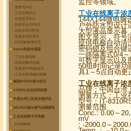
监控等领域。
便携式ph计
工业在线离子浓
工业在线ph计
144X144微
在线电导率计
户外防水型设计
实验室台式PH计
大型液晶显示幕
在线水质分析仪
图文显示，符号
余氯在线检测仪
提供电极自动清
DO溶解氧测定仪
密码锁及组合键
Apure电极传感器
一路隔离式0/4～
工业余氯电极
可数字显示以及
高温发酵ph电极
50组时间记录
实验室PH电极探头
具1～5点自动
工业在线强碱ph电极
德国WTW水质分析仪
工业在线离子浓
品牌：中国台湾上泰
COMOL自动加药装置
测量方式：工业
中国台湾三亚液体搅拌机
型号：IT-8310R
测量范围
WILDEN威尔顿气动隔膜泵
Conc.: 0.00～20
工业在线数字式电极
mV
: -2000.0～2000
DO溶解氧
Temp.： –10.0～