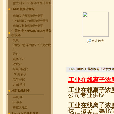
意大利SEKO赛高柱塞计量泵
LMI米顿罗计量泵
米顿罗液压隔膜计量泵
LMI米顿罗电磁隔膜计量泵
米顿罗机械隔膜计量泵
中国台湾上泰SUNTEX水质分
析仪器
臭氧
点击放大
浊度计/悬浮固体计/污泥浓度
计
附件
氟离子计
浓度计
余氯测定仪
IT-8310RS工业在线离子浓度
DO溶氧仪
工业在线离子浓
电导率仪
ph酸度计
工业在线离子浓
梅特勒托利多
公司专业供应
溶氧DO
ph探头
工业在线离子浓
称重变送器
伏、冶金、氟化
Apure水质分析仪器