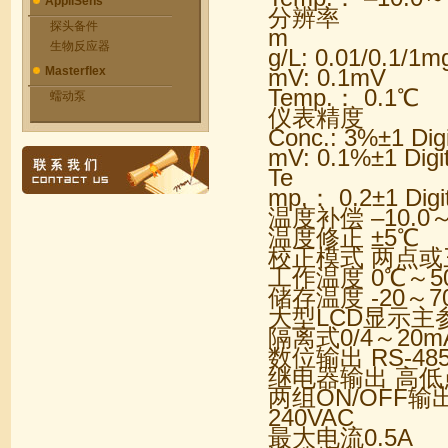
AppliSens
分辨率
探头备件
m
生物反应器
g/L: 0.01/0.1/1m
Masterflex
mV: 0.1mV
Temp.： 0.1℃
蠕动泵
仪表精度
Conc.: 3%±1 Digi
mV: 0.1%±1 Digi
Te
mp.： 0.2±1 Digi
温度补偿 –10.0
温度修正 ±5℃
校正模式 两点
工作温度 0℃～5
储存温度 -20～7
大型LCD显示主
隔离式0/4～2
数位输出 RS-48
继电器输出 高
两组ON/OFF输
240VAC
最大电流0.5A