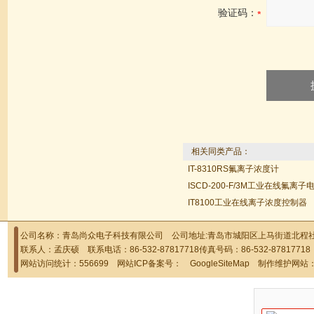
验证码：
相关同类产品：
IT-8310RS氟离子浓度计‍
ISCD-200-F/3M工业在线氟离子电极
IT8100工业在线离子浓度控制器
公司名称：青岛尚众电子科技有限公司 公司地址:青岛市城阳区上马街道北程社区
联系人：孟庆硕 联系电话：86-532-87817718传真号码：86-532-878177
网站访问统计：556699 网站ICP备案号：
GoogleSiteMap
制作维护网站