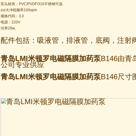
泵头材质：PVC/PVDF/316不锈钢可选
zui大冲程频率100spm
规格代码：3.0
电源：220V
功率29w。
配件包括：吸液管，排液管，底阀，注射
青岛LMI米顿罗电磁隔膜加药泵
B146由
公司专业供应
青岛LMI米顿罗电磁隔膜加药泵
B146尺