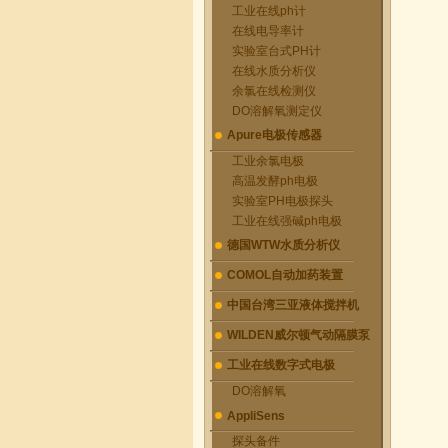
工业在线ph计
在线电导率计
实验室台式PH计
在线水质分析仪
余氯在线检测仪
DO溶解氧测定仪
Apure电极传感器
工业余氯电极
高温发酵ph电极
实验室PH电极探头
工业在线强碱ph电极
德国WTW水质分析仪
COMOL自动加药装置
中国台湾三亚液体搅拌机
WILDEN威尔顿气动隔膜泵
工业在线数字式电极
DO溶解氧
AppliSens
探头备件