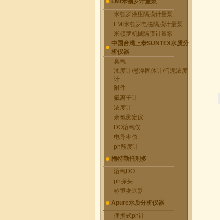
LMI米顿罗计量泵
米顿罗液压隔膜计量泵
LMI米顿罗电磁隔膜计量泵
米顿罗机械隔膜计量泵
中国台湾上泰SUNTEX水质分
析仪器
臭氧
浊度计/悬浮固体计/污泥浓度
计
附件
氟离子计
浓度计
余氯测定仪
DO溶氧仪
电导率仪
ph酸度计
梅特勒托利多
溶氧DO
ph探头
称重变送器
Apure水质分析仪器
便携式ph计