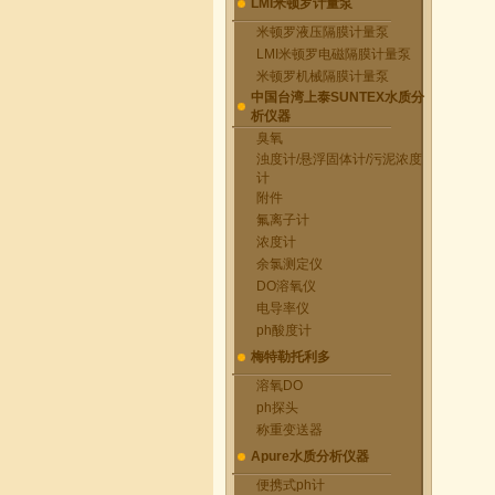
LMI米顿罗计量泵
米顿罗液压隔膜计量泵
LMI米顿罗电磁隔膜计量泵
米顿罗机械隔膜计量泵
中国台湾上泰SUNTEX水质分
析仪器
臭氧
浊度计/悬浮固体计/污泥浓度
计
附件
氟离子计
浓度计
余氯测定仪
DO溶氧仪
电导率仪
ph酸度计
梅特勒托利多
溶氧DO
ph探头
称重变送器
Apure水质分析仪器
便携式ph计