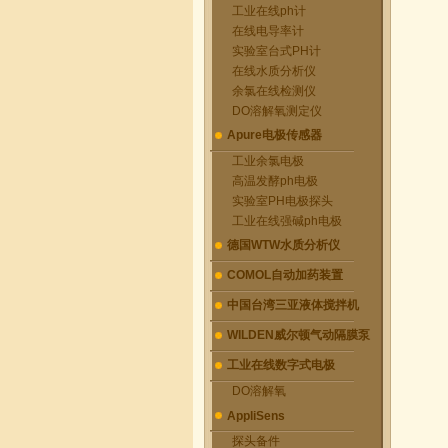
工业在线ph计
在线电导率计
实验室台式PH计
在线水质分析仪
余氯在线检测仪
DO溶解氧测定仪
Apure电极传感器
工业余氯电极
高温发酵ph电极
实验室PH电极探头
工业在线强碱ph电极
德国WTW水质分析仪
COMOL自动加药装置
中国台湾三亚液体搅拌机
WILDEN威尔顿气动隔膜泵
工业在线数字式电极
DO溶解氧
AppliSens
探头备件