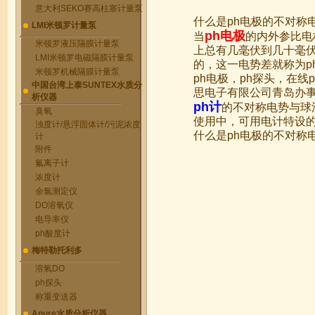
意大利SEKO赛高柱塞计量泵
什么是ph电极的不对称
LMI米顿罗计量泵
ph电极
当
的内外参比电
米顿罗液压隔膜计量泵
上总有几毫伏到几十毫伏
LMI米顿罗电磁隔膜计量泵
的，这一电势差就称为p
米顿罗机械隔膜计量泵
ph电极，ph探头，在线
中国台湾上泰SUNTEX水质分
思电子有限公司青岛办
析仪器
ph计
的不对称电势与球
臭氧
使用中，可用电计特设
浊度计/悬浮固体计/污泥浓度
什么是ph电极的不对称
计
附件
氟离子计
浓度计
余氯测定仪
DO溶氧仪
电导率仪
ph酸度计
梅特勒托利多
溶氧DO
ph探头
称重变送器
Apure水质分析仪器