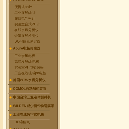
便携式ph计
工业在线ph计
在线电导率计
实验室台式PH计
在线水质分析仪
余氯在线检测仪
DO溶解氧测定仪
Apure电极传感器
工业余氯电极
高温发酵ph电极
实验室PH电极探头
工业在线强碱ph电极
德国WTW水质分析仪
COMOL自动加药装置
中国台湾三亚液体搅拌机
WILDEN威尔顿气动隔膜泵
工业在线数字式电极
DO溶解氧