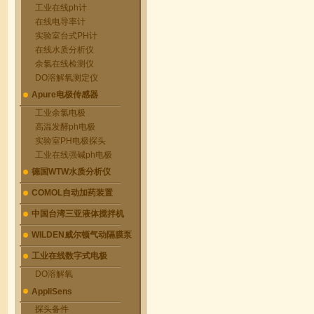
工业在线ph计
在线电导率计
实验室台式PH计
在线水质分析仪
余氯在线检测仪
DO溶解氧测定仪
Apure电极传感器
工业余氯电极
高温发酵ph电极
实验室PH电极探头
工业在线强碱ph电极
德国WTW水质分析仪
COMOL自动加药装置
中国台湾三亚液体搅拌机
WILDEN威尔顿气动隔膜泵
工业在线数字式电极
DO溶解氧
AppliSens
探头备件