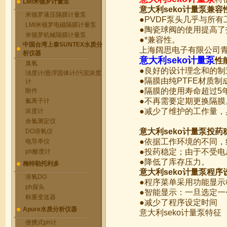
LMI米顿罗计量泵
意大利seko计量泵兼
米顿罗液压隔膜计量泵
●PVDF泵头几乎与所
LMI米顿罗电磁隔膜计量泵
●陶瓷球阀的使用提高
米顿罗机械隔膜计量泵
●*兼容性。
中国台湾上泰SUNTEX水质分
上海阔思电子有限公司青
析仪器
意大利seko计量泵
性
臭氧
●良好的设计理念和的
浊度计/悬浮固体计/污泥浓度
●隔膜由纯PTFE材质
计
●隔膜的使用寿命超过5
附件
●不再需要定期更换隔膜
氟离子计
●减少了维护的工作量，
浓度计
余氯测定仪
意大利seko计量泵投药
DO溶氧仪
●依据工作环境的不同
电导率仪
●投药稳定；由于不受
ph酸度计
●降低了库存压力。
梅特勒托利多
意大利seko计量泵程
溶氧DO
●程序菜单采用功能显示
ph探头
●智能显示：一旦选定
称重变送器
●减少了程序设定时间
Apure水质分析仪器
意大利seko计量泵特征
便携式ph计