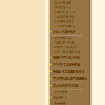
工业在线ph计
在线电导率计
实验室台式PH计
在线水质分析仪
余氯在线检测仪
DO溶解氧测定仪
Apure电极传感器
工业余氯电极
高温发酵ph电极
实验室PH电极探头
工业在线强碱ph电极
德国WTW水质分析仪
COMOL自动加药装置
中国台湾三亚液体搅拌机
WILDEN威尔顿气动隔膜泵
工业在线数字式电极
DO溶解氧
AppliSens
探头备件