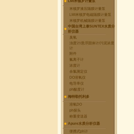
LMI米顿罗计量泵
米顿罗液压隔膜计量泵
LMI米顿罗电磁隔膜计量泵
米顿罗机械隔膜计量泵
中国台湾上泰SUNTEX水质分
析仪器
臭氧
浊度计/悬浮固体计/污泥浓度
计
附件
氟离子计
浓度计
余氯测定仪
DO溶氧仪
电导率仪
ph酸度计
梅特勒托利多
溶氧DO
ph探头
称重变送器
Apure水质分析仪器
便携式ph计