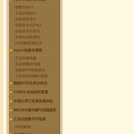
便携式ph计
工业在线ph计
在线电导率计
实验室台式PH计
在线水质分析仪
余氯在线检测仪
DO溶解氧测定仪
Apure电极传感器
工业余氯电极
高温发酵ph电极
实验室PH电极探头
工业在线强碱ph电极
德国WTW水质分析仪
COMOL自动加药装置
中国台湾三亚液体搅拌机
WILDEN威尔顿气动隔膜泵
工业在线数字式电极
DO溶解氧