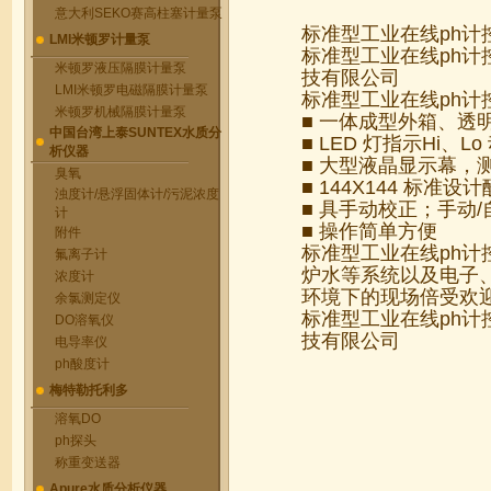
意大利SEKO赛高柱塞计量泵
标准型工业在线ph计
LMI米顿罗计量泵
标准型工业在线ph计
米顿罗液压隔膜计量泵
技有限公司
LMI米顿罗电磁隔膜计量泵
标准型工业在线ph计
米顿罗机械隔膜计量泵
■ 一体成型外箱、透
中国台湾上泰SUNTEX水质分
■ LED 灯指示Hi、L
析仪器
■ 大型液晶显示幕，测
臭氧
■ 144X144 标准
浊度计/悬浮固体计/污泥浓度
■ 具手动校正；手动
计
■ 操作简单方便
附件
标准型工业在线ph计
氟离子计
炉水等系统以及电子
浓度计
环境下的现场倍受欢
余氯测定仪
标准型工业在线ph计
DO溶氧仪
技有限公司
电导率仪
ph酸度计
梅特勒托利多
溶氧DO
ph探头
称重变送器
Apure水质分析仪器