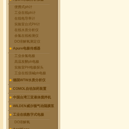
便携式ph计
工业在线ph计
在线电导率计
实验室台式PH计
在线水质分析仪
余氯在线检测仪
DO溶解氧测定仪
Apure电极传感器
工业余氯电极
高温发酵ph电极
实验室PH电极探头
工业在线强碱ph电极
德国WTW水质分析仪
COMOL自动加药装置
中国台湾三亚液体搅拌机
WILDEN威尔顿气动隔膜泵
工业在线数字式电极
DO溶解氧