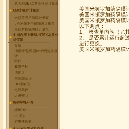
意大利SEKO赛高柱塞计量泵
美国米顿罗加药隔膜
LMI米顿罗计量泵
美国米顿罗加药隔膜
米顿罗液压隔膜计量泵
美国米顿罗加药隔膜
LMI米顿罗电磁隔膜计量泵
以下两点：
米顿罗机械隔膜计量泵
1、 检查单向阀（尤
中国台湾上泰SUNTEX水质分
2、 是否累计运行超
析仪器
进行更换。
臭氧
美国米顿罗加药隔膜
浊度计/悬浮固体计/污泥浓度
计
附件
氟离子计
浓度计
余氯测定仪
DO溶氧仪
电导率仪
ph酸度计
梅特勒托利多
溶氧DO
ph探头
称重变送器
Apure水质分析仪器