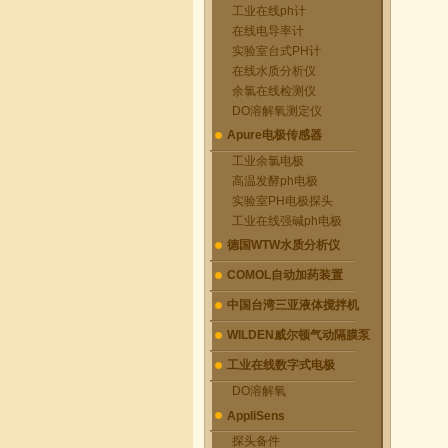
工业在线ph计
在线电导率计
实验室台式PH计
在线水质分析仪
余氯在线检测仪
DO溶解氧测定仪
Apure电极传感器
工业余氯电极
高温发酵ph电极
实验室PH电极探头
工业在线强碱ph电极
德国WTW水质分析仪
COMOL自动加药装置
中国台湾三亚液体搅拌机
WILDEN威尔顿气动隔膜泵
工业在线数字式电极
DO溶解氧
AppliSens
探头备件