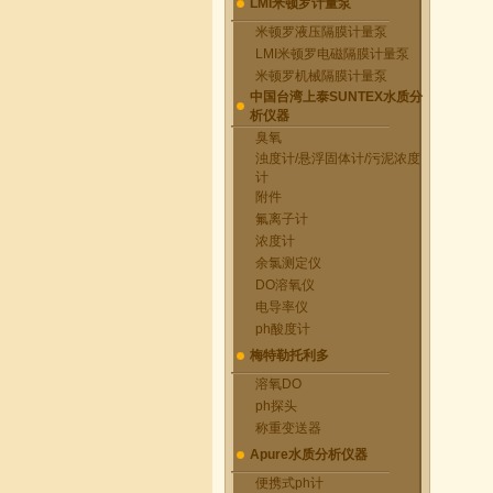
LMI米顿罗计量泵
米顿罗液压隔膜计量泵
LMI米顿罗电磁隔膜计量泵
米顿罗机械隔膜计量泵
中国台湾上泰SUNTEX水质分
析仪器
臭氧
浊度计/悬浮固体计/污泥浓度
计
附件
氟离子计
浓度计
余氯测定仪
DO溶氧仪
电导率仪
ph酸度计
梅特勒托利多
溶氧DO
ph探头
称重变送器
Apure水质分析仪器
便携式ph计