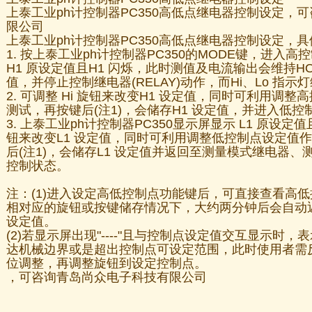
上泰工业ph计控制器PC350高低点继电器控制设定，
限公司
上泰工业ph计控制器PC350高低点继电器控制设定，
1. 按上泰工业ph计控制器PC350的MODE键，进入
H1 原设定值且H1 闪烁，此时测值及电流输出会维持H
值，并停止控制继电器(RELAY)动作，而Hi、Lo 指
2. 可调整 Hi 旋钮来改变H1 设定值，同时可利用调整
测试，再按键后(注1)，会储存H1 设定值，并进入低控
3. 上泰工业ph计控制器PC350显示屏显示 L1 原设定值
钮来改变L1 设定值，同时可利用调整低控制点设定值作
后(注1)，会储存L1 设定值并返回至测量模式继电器
控制状态。
注：(1)进入设定高低控制点功能键后，可直接查看高
相对应的旋钮或按键储存情况下，大约两分钟后会自动
设定值。
(2)若显示屏出现"----"且与控制点设定值交互显示时
达机械边界或是超出控制点可设定范围，此时使用者需
位调整，再调整旋钮到设定控制点。
，可咨询青岛尚众电子科技有限公司