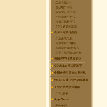
工业在线ph计
在线电导率计
实验室台式PH计
在线水质分析仪
余氯在线检测仪
DO溶解氧测定仪
Apure电极传感器
工业余氯电极
高温发酵ph电极
实验室PH电极探头
工业在线强碱ph电极
德国WTW水质分析仪
COMOL自动加药装置
中国台湾三亚液体搅拌机
WILDEN威尔顿气动隔膜泵
工业在线数字式电极
DO溶解氧
AppliSens
探头备件