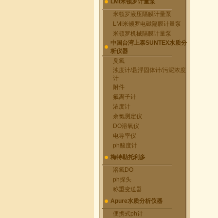
LMI米顿罗计量泵
米顿罗液压隔膜计量泵
LMI米顿罗电磁隔膜计量泵
米顿罗机械隔膜计量泵
中国台湾上泰SUNTEX水质分
析仪器
臭氧
浊度计/悬浮固体计/污泥浓度
计
附件
氟离子计
浓度计
余氯测定仪
DO溶氧仪
电导率仪
ph酸度计
梅特勒托利多
溶氧DO
ph探头
称重变送器
Apure水质分析仪器
便携式ph计