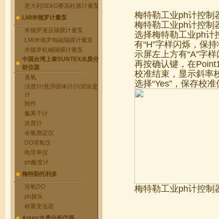
意大利SEKO赛高柱塞计量泵
梅特勒工业ph计控制
LMI米顿罗计量泵
梅特勒工业ph计控制
米顿罗液压隔膜计量泵
选择梅特勒工业ph计控
LMI米顿罗电磁隔膜计量泵
有“H”字样闪烁，保
米顿罗机械隔膜计量泵
示屏左上方有“A”字
中国台湾上泰SUNTEX水质分
再按确认键，在Poi
析仪器
校准结束，显示斜率
臭氧
选择“Yes”，保存
浊度计/悬浮固体计/污泥浓度
计
附件
氟离子计
浓度计
余氯测定仪
DO溶氧仪
电导率仪
ph酸度计
梅特勒托利多
溶氧DO
梅特勒工业ph计控制
ph探头
称重变送器
Apure水质分析仪器