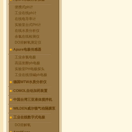
便携式ph计
工业在线ph计
在线电导率计
实验室台式PH计
在线水质分析仪
余氯在线检测仪
DO溶解氧测定仪
Apure电极传感器
工业余氯电极
高温发酵ph电极
实验室PH电极探头
工业在线强碱ph电极
德国WTW水质分析仪
COMOL自动加药装置
中国台湾三亚液体搅拌机
WILDEN威尔顿气动隔膜泵
工业在线数字式电极
DO溶解氧