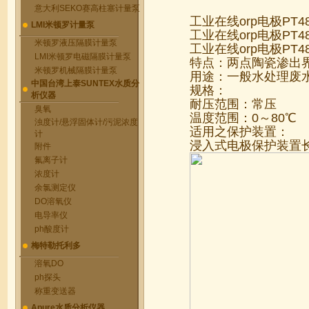
意大利SEKO赛高柱塞计量泵
工业在线orp电极PT480
LMI米顿罗计量泵
工业在线orp电极PT
米顿罗液压隔膜计量泵
工业在线orp电极PT4
LMI米顿罗电磁隔膜计量泵
特点：两点陶瓷渗出
米顿罗机械隔膜计量泵
用途：一般水处理废水
中国台湾上泰SUNTEX水质分
规格：
析仪器
耐压范围：常压
臭氧
温度范围：0～80℃
浊度计/悬浮固体计/污泥浓度
适用之保护装置：
计
浸入式电极保护装置长度
附件
氟离子计
浓度计
余氯测定仪
DO溶氧仪
电导率仪
ph酸度计
梅特勒托利多
溶氧DO
ph探头
称重变送器
Apure水质分析仪器