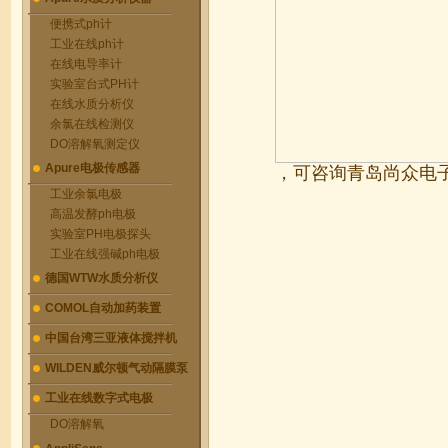
便携式ph计
工业在线ph计
在线电导率计
实验室台式PH计
在线水质分析仪
余氯在线检测仪
DO溶解氧测定仪
Apure电极传感器
，可咨询青岛尚众电
工业余氯电极
高温发酵ph电极
实验室PH电极探头
工业在线强碱ph电极
德国WTW水质分析仪
COMOL自动加药装置
中国台湾三亚液体搅拌机
WILDEN威尔顿气动隔膜泵
工业在线数字式电极
DO溶解氧