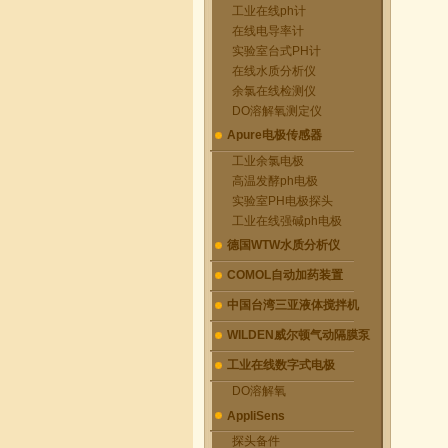
工业在线ph计
在线电导率计
实验室台式PH计
在线水质分析仪
余氯在线检测仪
DO溶解氧测定仪
Apure电极传感器
工业余氯电极
高温发酵ph电极
实验室PH电极探头
工业在线强碱ph电极
德国WTW水质分析仪
COMOL自动加药装置
中国台湾三亚液体搅拌机
WILDEN威尔顿气动隔膜泵
工业在线数字式电极
DO溶解氧
AppliSens
探头备件