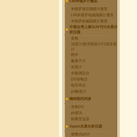
LMI米顿罗计量泵
米顿罗液压隔膜计量泵
LMI米顿罗电磁隔膜计量泵
米顿罗机械隔膜计量泵
中国台湾上泰SUNTEX水质分
析仪器
臭氧
浊度计/悬浮固体计/污泥浓度
计
附件
氟离子计
浓度计
余氯测定仪
DO溶氧仪
电导率仪
ph酸度计
梅特勒托利多
溶氧DO
ph探头
称重变送器
Apure水质分析仪器
便携式ph计