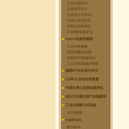
工业在线ph计
在线电导率计
实验室台式PH计
在线水质分析仪
余氯在线检测仪
DO溶解氧测定仪
Apure电极传感器
工业余氯电极
高温发酵ph电极
实验室PH电极探头
工业在线强碱ph电极
德国WTW水质分析仪
COMOL自动加药装置
中国台湾三亚液体搅拌机
WILDEN威尔顿气动隔膜泵
工业在线数字式电极
DO溶解氧
AppliSens
探头备件