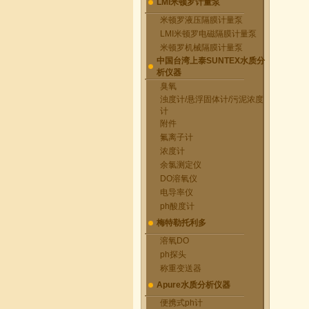
LMI米顿罗计量泵
米顿罗液压隔膜计量泵
LMI米顿罗电磁隔膜计量泵
米顿罗机械隔膜计量泵
中国台湾上泰SUNTEX水质分
析仪器
臭氧
浊度计/悬浮固体计/污泥浓度
计
附件
氟离子计
浓度计
余氯测定仪
DO溶氧仪
电导率仪
ph酸度计
梅特勒托利多
溶氧DO
ph探头
称重变送器
Apure水质分析仪器
便携式ph计