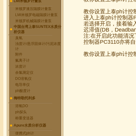
LMI米顿罗计量泵
米顿罗液压隔膜计量泵
教你设置上泰ph计控
LMI米顿罗电磁隔膜计量泵
进入上泰ph计控制器P
米顿罗机械隔膜计量泵
若选择开启，接着输入清洗装
中国台湾上泰SUNTEX水质分
迟滞值(DB，Deadban
析仪器
注:在开启此功能清况
臭氧
控制器PC3110亦将
浊度计/悬浮固体计/污泥浓度
计
教你设置上泰ph计控
附件
氟离子计
浓度计
余氯测定仪
DO溶氧仪
电导率仪
ph酸度计
梅特勒托利多
溶氧DO
ph探头
称重变送器
Apure水质分析仪器
便携式ph计