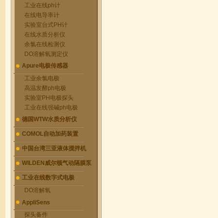
工业在线ph计
在线电导率计
实验室台式PH计
在线水质分析仪
余氯在线检测仪
DO溶解氧测定仪
Apure电极传感器
工业余氯电极
高温发酵ph电极
实验室PH电极探头
工业在线强碱ph电极
德国WTW水质分析仪
COMOL自动加药装置
中国台湾三亚液体搅拌机
WILDEN威尔顿气动隔膜泵
工业在线数字式电极
DO溶解氧
AppliSens
探头备件