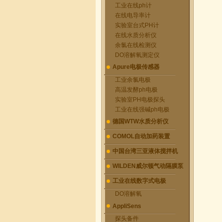
工业在线ph计
在线电导率计
实验室台式PH计
在线水质分析仪
余氯在线检测仪
DO溶解氧测定仪
Apure电极传感器
工业余氯电极
高温发酵ph电极
实验室PH电极探头
工业在线强碱ph电极
德国WTW水质分析仪
COMOL自动加药装置
中国台湾三亚液体搅拌机
WILDEN威尔顿气动隔膜泵
工业在线数字式电极
DO溶解氧
AppliSens
探头备件