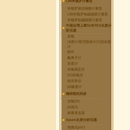
LMI米顿罗计量泵
米顿罗液压隔膜计量泵
LMI米顿罗电磁隔膜计量泵
米顿罗机械隔膜计量泵
中国台湾上泰SUNTEX水质分
析仪器
臭氧
浊度计/悬浮固体计/污泥浓度
计
附件
氟离子计
浓度计
余氯测定仪
DO溶氧仪
电导率仪
ph酸度计
梅特勒托利多
溶氧DO
ph探头
称重变送器
Apure水质分析仪器
便携式ph计