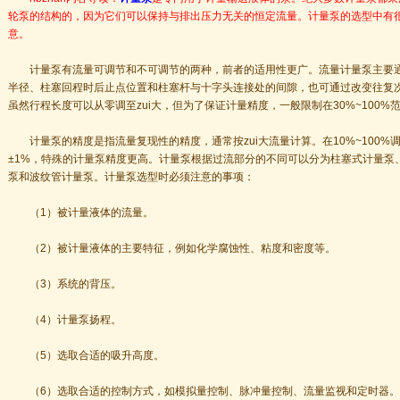
轮泵的结构的，因为它们可以保持与排出压力无关的恒定流量。计量泵的选型中有
意。
计量泵有流量可调节和不可调节的两种，前者的适用性更广。流量计量泵主要通
半径、柱塞回程时后止点位置和柱塞杆与十字头连接处的间隙，也可通过改变往复
虽然行程长度可以从零调至zui大，但为了保证计量精度，一般限制在30%~100%
计量泵的精度是指流量复现性的精度，通常按zui大流量计算。在10%~100%
±1%，特殊的计量泵精度更高。计量泵根据过流部分的不同可以分为柱塞式计量泵
泵和波纹管计量泵。计量泵选型时必须注意的事项：
（1）被计量液体的流量。
（2）被计量液体的主要特征，例如化学腐蚀性、粘度和密度等。
（3）系统的背压。
（4）计量泵扬程。
（5）选取合适的吸升高度。
（6）选取合适的控制方式，如模拟量控制、脉冲量控制、流量监视和定时器。