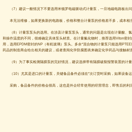
（7）建议一般情况下不要选用米顿罗电磁驱动式计量泵，一旦地磁电路板出问
本无法维修，如果更换新的电路板，价格和整台计量泵的价格差不多，成本相
（8）计量泵泵头的选用。在涉及计量泵泵头，通常的问题是出现在计量酸、氯
和操作温度的不同，很难确定具体泵头材质。在计量氟化物时，推荐选用Viton密封
用，选用EPDM密封的NP（有机玻璃）泵头。多余*混合物的计量泵只能选用PTEE
药品的制造商会给出相关的建议，或者查阅化学防腐图表来确定化学药品与接触材
（9）为了事实检测隔膜泵的完好情况，建议选择带有隔膜破裂报警装置的计量
（10）尤其是进口的计量泵，关键备品备件必须在*次订货时采购，如果设备运
采购，备品备件的价格会很高，这也是外企经常使用的经营理念，即售后的利