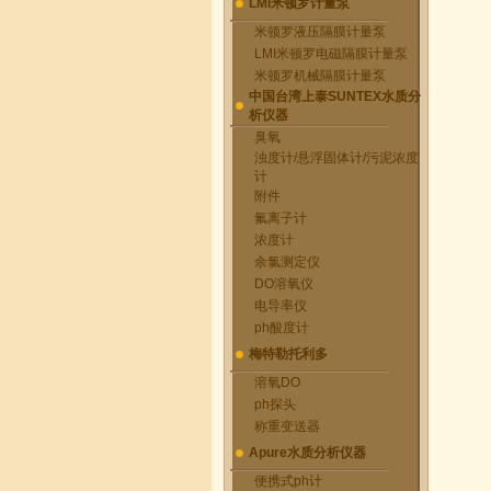
LMI米顿罗计量泵
米顿罗液压隔膜计量泵
LMI米顿罗电磁隔膜计量泵
米顿罗机械隔膜计量泵
中国台湾上泰SUNTEX水质分
析仪器
臭氧
浊度计/悬浮固体计/污泥浓度
计
附件
氟离子计
浓度计
余氯测定仪
DO溶氧仪
电导率仪
ph酸度计
梅特勒托利多
溶氧DO
ph探头
称重变送器
Apure水质分析仪器
便携式ph计