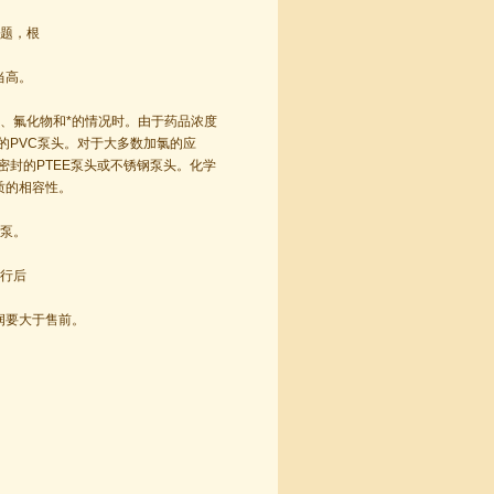
题，根
当高。
、氟化物和*的情况时。由于药品浓度
的PVC泵头。对于大多数加氯的应
密封的PTEE泵头或不锈钢泵头。化学
质的相容性。
泵。
行后
润要大于售前。