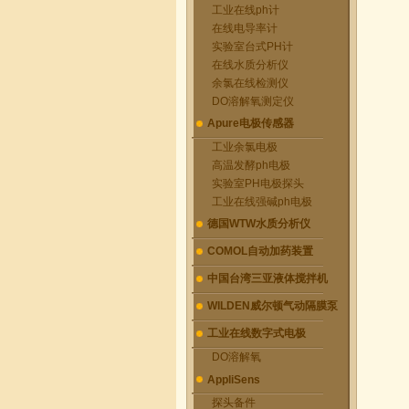
工业在线ph计
在线电导率计
实验室台式PH计
在线水质分析仪
余氯在线检测仪
DO溶解氧测定仪
Apure电极传感器
工业余氯电极
高温发酵ph电极
实验室PH电极探头
工业在线强碱ph电极
德国WTW水质分析仪
COMOL自动加药装置
中国台湾三亚液体搅拌机
WILDEN威尔顿气动隔膜泵
工业在线数字式电极
DO溶解氧
AppliSens
探头备件