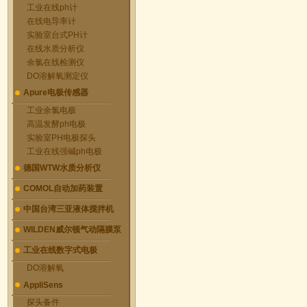
工业在线ph计
在线电导率计
实验室台式PH计
在线水质分析仪
余氯在线检测仪
DO溶解氧测定仪
Apure电极传感器
工业余氯电极
高温发酵ph电极
实验室PH电极探头
工业在线强碱ph电极
德国WTW水质分析仪
COMOL自动加药装置
中国台湾三亚液体搅拌机
WILDEN威尔顿气动隔膜泵
工业在线数字式电极
DO溶解氧
AppliSens
探头备件