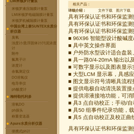
LMI米顿罗计量泵
相关产品：
米顿罗液压隔膜计量泵
详细介绍：
文件下载
图片下载
LMI米顿罗电磁隔膜计量泵
具有环保认证书和环保监测
米顿罗机械隔膜计量泵
具有环保认证书和环保监测
中国台湾上泰SUNTEX水质分
具有环保认证书和环保监测
析仪器
臭氧
■ 96X96 智能型设计酸碱
浊度计/悬浮固体计/污泥浓度
■ 具中英文操作界面
计
■ 户外防水型设计适合盘
附件
■ 具一路0/4-20mA 输出以
氟离子计
浓度计
■ 可数字显示以及图表显
余氯测定仪
■ 大型LCM 显示幕，具
DO溶氧仪
■ 图文显示符号清晰具流
电导率仪
■ 提供电极自动清洗装置
ph酸度计
■ 提供溶液接地功能，可
梅特勒托利多
■ 具3 点自动校正；手动/
溶氧DO
■ 具50 组事件纪录功能
ph探头
称重变送器
■ 具5 点自动校正及校正
Apure水质分析仪器
具有环保认证书和环保监测
便携式ph计