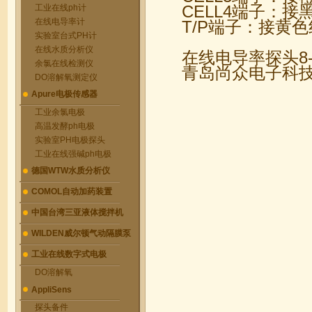
CELL4端子：接
工业在线ph计
在线电导率计
T/P端子：接黄色
实验室台式PH计
在线水质分析仪
在线电导率探头8-
余氯在线检测仪
青岛尚众电子科
DO溶解氧测定仪
Apure电极传感器
工业余氯电极
高温发酵ph电极
实验室PH电极探头
工业在线强碱ph电极
德国WTW水质分析仪
COMOL自动加药装置
中国台湾三亚液体搅拌机
WILDEN威尔顿气动隔膜泵
工业在线数字式电极
DO溶解氧
AppliSens
探头备件