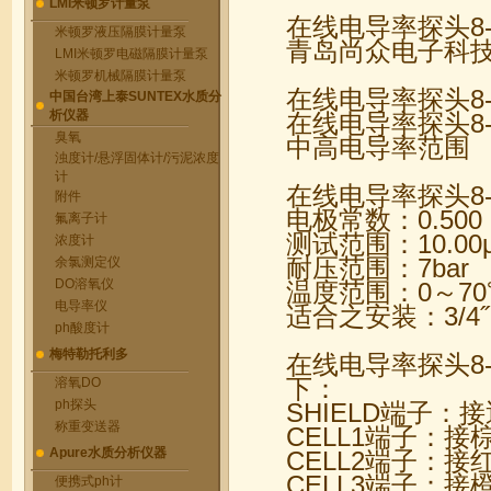
LMI米顿罗计量泵
在线电导率探头8-
米顿罗液压隔膜计量泵
青岛尚众电子科
LMI米顿罗电磁隔膜计量泵
米顿罗机械隔膜计量泵
在线电导率探头8-
中国台湾上泰SUNTEX水质分
析仪器
在线电导率探头8
臭氧
中高电导率范围
浊度计/悬浮固体计/污泥浓度
计
在线电导率探头8-
附件
电极常数：0.500
氟离子计
测试范围：10.00μs
浓度计
耐压范围：7bar
余氯测定仪
DO溶氧仪
温度范围：0～70
电导率仪
适合之安装：3/4˝
ph酸度计
梅特勒托利多
在线电导率探头8-
下：
溶氧DO
ph探头
SHIELD端子：
称重变送器
CELL1端子：接
Apure水质分析仪器
CELL2端子：接
CELL3端子：接
便携式ph计