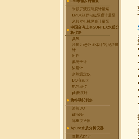
LMI米顿罗计量泵
米顿罗液压隔膜计量泵
LMI米顿罗电磁隔膜计量泵
米顿罗机械隔膜计量泵
中国台湾上泰SUNTEX水质分
析仪器
臭氧
浊度计/悬浮固体计/污泥浓度
计
附件
氟离子计
浓度计
余氯测定仪
DO溶氧仪
电导率仪
ph酸度计
梅特勒托利多
溶氧DO
ph探头
称重变送器
Apure水质分析仪器
便携式ph计