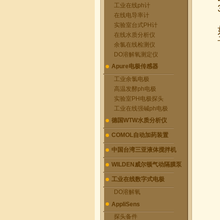
工业在线ph计
在线电导率计
实验室台式PH计
在线水质分析仪
余氯在线检测仪
DO溶解氧测定仪
Apure电极传感器
工业余氯电极
高温发酵ph电极
实验室PH电极探头
工业在线强碱ph电极
德国WTW水质分析仪
COMOL自动加药装置
中国台湾三亚液体搅拌机
WILDEN威尔顿气动隔膜泵
工业在线数字式电极
DO溶解氧
AppliSens
探头备件