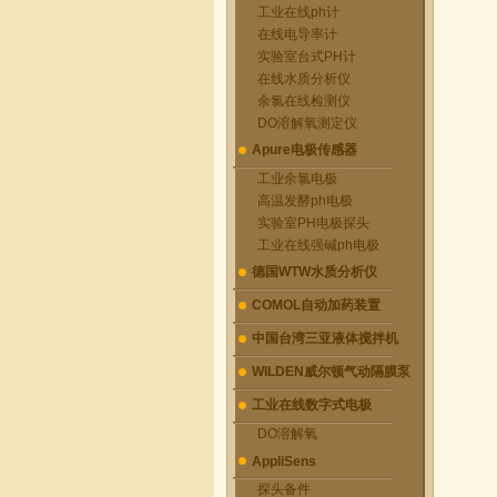
工业在线ph计
在线电导率计
实验室台式PH计
在线水质分析仪
余氯在线检测仪
DO溶解氧测定仪
Apure电极传感器
工业余氯电极
高温发酵ph电极
实验室PH电极探头
工业在线强碱ph电极
德国WTW水质分析仪
COMOL自动加药装置
中国台湾三亚液体搅拌机
WILDEN威尔顿气动隔膜泵
工业在线数字式电极
DO溶解氧
AppliSens
探头备件