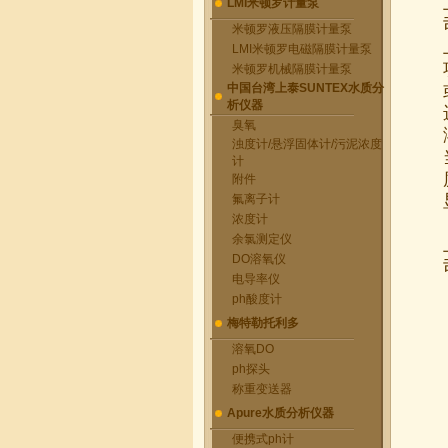
LMI米顿罗计量泵
米顿罗液压隔膜计量泵
LMI米顿罗电磁隔膜计量泵
米顿罗机械隔膜计量泵
中国台湾上泰SUNTEX水质分
析仪器
臭氧
浊度计/悬浮固体计/污泥浓度
计
附件
氟离子计
浓度计
余氯测定仪
DO溶氧仪
电导率仪
ph酸度计
梅特勒托利多
溶氧DO
ph探头
称重变送器
Apure水质分析仪器
便携式ph计