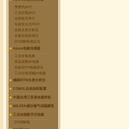
便携式ph计
工业在线ph计
在线电导率计
实验室台式PH计
在线水质分析仪
余氯在线检测仪
DO溶解氧测定仪
Apure电极传感器
工业余氯电极
高温发酵ph电极
实验室PH电极探头
工业在线强碱ph电极
德国WTW水质分析仪
COMOL自动加药装置
中国台湾三亚液体搅拌机
WILDEN威尔顿气动隔膜泵
工业在线数字式电极
DO溶解氧