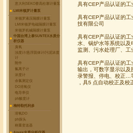
具有CEP产品认证的工
意大利SEKO赛高柱塞计量泵
LMI米顿罗计量泵
具有CEP产品认证的
米顿罗液压隔膜计量泵
技有限公司
LMI米顿罗电磁隔膜计量泵
米顿罗机械隔膜计量泵
中国台湾上泰SUNTEX水质分
具有CEP产品认证的
析仪器
水、锅炉水等系统以及
臭氧
监测、污水处理厂、工
浊度计/悬浮固体计/污泥浓度
计
具有CEP产品认证的工业
附件
输出，可数字显示以及
氟离子计
浓度计
录警报、停电、校正…
余氯测定仪
，具5 点自动校正及
DO溶氧仪
电导率仪
ph酸度计
梅特勒托利多
溶氧DO
ph探头
称重变送器
Apure水质分析仪器