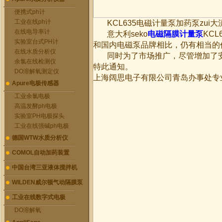
便携式ph计
工业在线ph计
KCL635电磁计量泵加药泵zui大流
在线电导率计
意大利seko
电磁隔膜计量泵
KC
实验室台式PH计
和国内电磁泵品牌相比，仍有相当的
在线水质分析仪
同时为了市场推广，尽管增加了安
余氯在线检测仪
特此通知。
DO溶解氧测定仪
上海阔思电子有限公司青岛办事处专业
Apure电极传感器
工业余氯电极
高温发酵ph电极
实验室PH电极探头
工业在线强碱ph电极
德国WTW水质分析仪
COMOL自动加药装置
中国台湾三亚液体搅拌机
WILDEN威尔顿气动隔膜泵
工业在线数字式电极
DO溶解氧