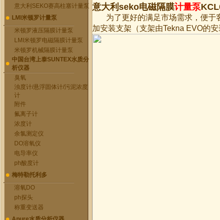
意大利seko电磁隔膜
计量泵
KC
意大利SEKO赛高柱塞计量泵
为了更好的满足市场需求，便于客户将I
LMI米顿罗计量泵
加安装支架（支架由Tekna EV
米顿罗液压隔膜计量泵
LMI米顿罗电磁隔膜计量泵
米顿罗机械隔膜计量泵
中国台湾上泰SUNTEX水质分
析仪器
臭氧
浊度计/悬浮固体计/污泥浓度
计
附件
氟离子计
浓度计
余氯测定仪
DO溶氧仪
电导率仪
ph酸度计
梅特勒托利多
溶氧DO
ph探头
称重变送器
Apure水质分析仪器